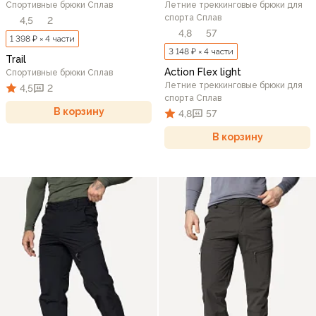
Спортивные брюки Сплав
Летние треккинговые брюки для
спорта Сплав
4,5
2
4,8
57
1 398 ₽ × 4 части
3 148 ₽ × 4 части
Trail
Action Flex light
Спортивные брюки Сплав
Летние треккинговые брюки для
4,5
2
спорта Сплав
В корзину
4,8
57
В корзину