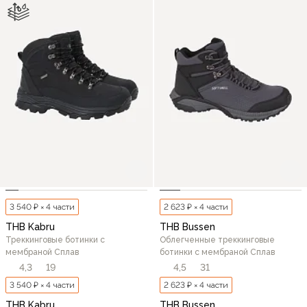
3 540 ₽ × 4 части
2 623 ₽ × 4 части
THB Kabru
THB Bussen
Треккинговые ботинки c
Облегченные треккинговые
мембраной Сплав
ботинки c мембраной Сплав
4,3
19
4,5
31
3 540 ₽ × 4 части
2 623 ₽ × 4 части
THB Kabru
THB Bussen