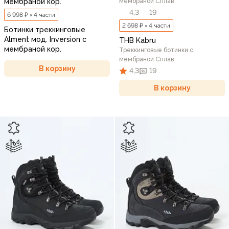
мембраной кор.
мембраной Сплав
4,3
19
6 998 ₽ × 4 части
2 698 ₽ × 4 части
Ботинки треккинговые
Alment мод. Inversion с
THB Kabru
мембраной кор.
Треккинговые ботинки c
мембраной Сплав
В корзину
4,3
19
В корзину