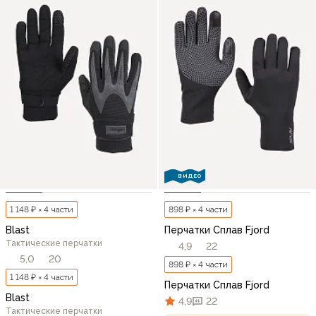
ВИДЕО
1 148 ₽ × 4 части
898 ₽ × 4 части
Blast
Перчатки Сплав Fjord
Тактические перчатки
4,9
22
5,0
20
898 ₽ × 4 части
1 148 ₽ × 4 части
Перчатки Сплав Fjord
Blast
4,9
22
Тактические перчатки