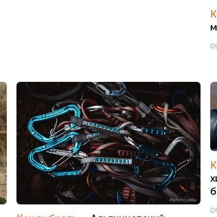
К
м
0
К
х
б
0