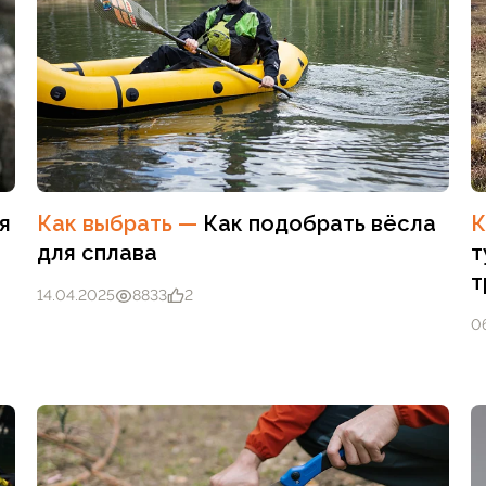
я
Как выбрать
—
Как подобрать вёсла
К
для сплава
т
т
14.04.2025
8833
2
0