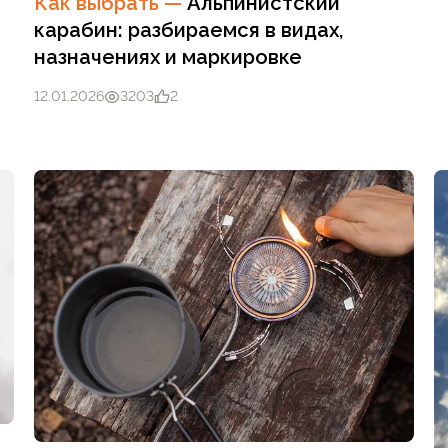
Как выбрать
—
Альпинистский
карабин: разбираемся в видах,
назначениях и маркировке
12.01.2026
3203
2