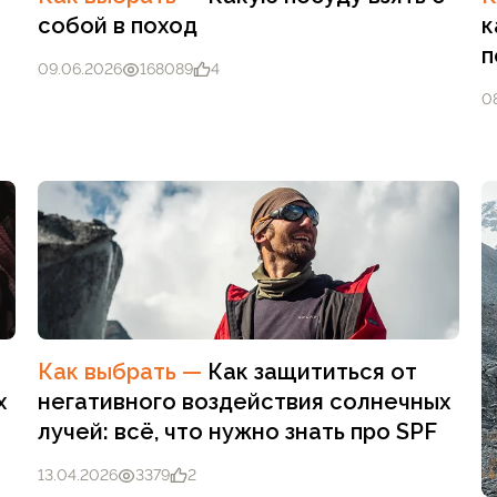
собой в поход
к
п
09.06.2026
168089
4
0
Как выбрать
—
Как защититься от
х
негативного воздействия солнечных
лучей: всё, что нужно знать про SPF
13.04.2026
3379
2