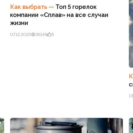
Как выбрать
—
Топ 5 горелок
компании «Сплав» на все случаи
жизни
07.12.2025
36149
5
К
с
13