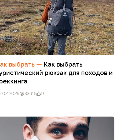
ак выбрать
—
Как выбрать
уристический рюкзак для походов и
реккинга
6.02.2025
33616
9