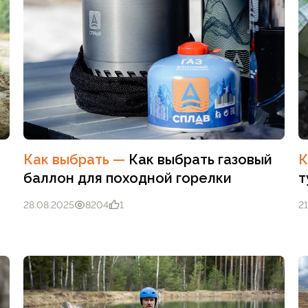
Как выбрать
—
Как выбрать газовый
К
баллон для походной горелки
т
28.08.2025
8204
1
21