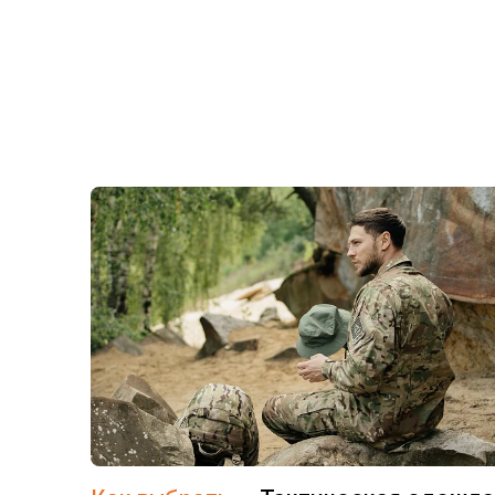
Футболки
Нижнее белье
Обувь
Мужская обувь
Ботинки
Утепленные
Неутепленные
Полуботинки
Кроссовки
Трейловые кроссовки
Повседневные кроссовки
Кроссовки треккинговые
Сапоги
Зимние
Демисезонные
Болотные сапоги, забродники
Вкладыши
Сандалии
Гамаши, бахилы