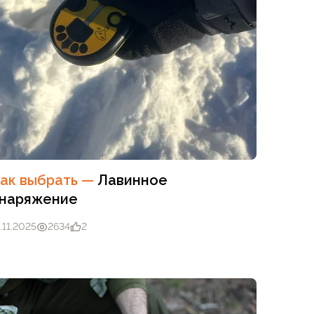
ак выбрать
—
Лавинное
наряжение
.11.2025
2634
2