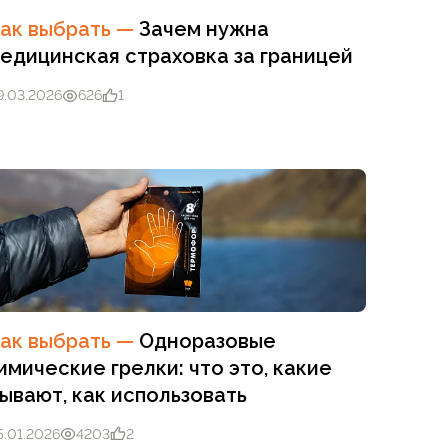
ак выбрать
—
Зачем нужна
едицинская страховка за границей
9.03.2026
626
1
ак выбрать
—
Одноразовые
имические грелки: что это, какие
ывают, как использовать
5.01.2026
4203
2