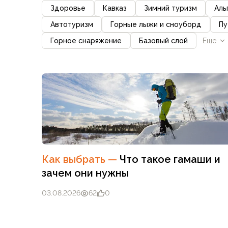
Брюки софтшелл и ветрозащита
Здоровье
Кавказ
Зимний туризм
Аль
Флисовые брюки
Автотуризм
Горные лыжи и сноуборд
Пу
Беговые и спортивные
Горное снаряжение
Базовый слой
Eщё
Шорты
Брюки с синтетическим утеплителем
Термобелье
Термофутболки
Термокальсоны
Термотрусы
Комбинезоны, изотермики
Футболки, лонгсливы
Рубашки
Толстовки, худи
Как выбрать
—
Что такое гамаши и
Нижнее белье
зачем они нужны
Спелеокомбинезоны
Женская одежда
03.08.2026
62
0
Куртки
Мембранные куртки
Куртки софтшелл и ветрозащита