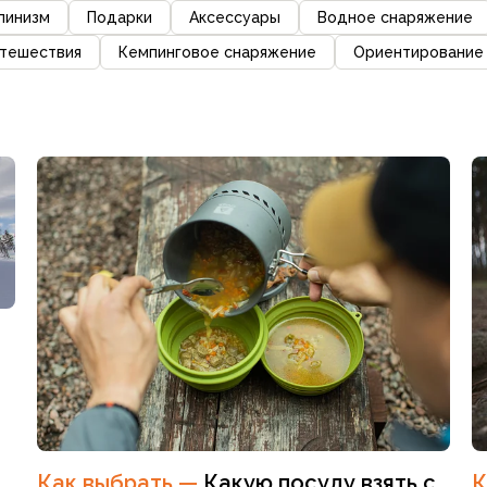
пинизм
Подарки
Аксессуары
Водное снаряжение
тешествия
Кемпинговое снаряжение
Ориентирование
Как выбрать
—
Какую посуду взять с
К