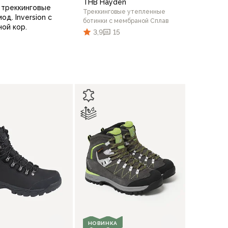
THB Hayden
 треккинговые
Треккинговые утепленные
од. Inversion с
ботинки c мембраной Сплав
ой кор.
3,9
15
42
40
43
44
45
46
40
40
41
42
43
44
45
В корзину
В корзину
НОВИНКА