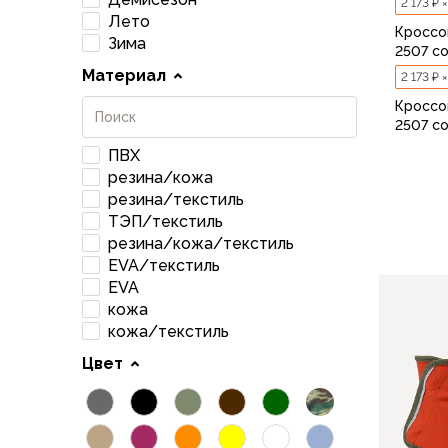
2 173 ₽ 
Аксессуары для обуви
Лето
Кроссо
Уход за обувью
Зима
2507 co
Шнурки, стельки
Материал
2 173 ₽ 
Сушилки для обуви
Клей
Кроссо
2507 co
Ледоступы
Женская обувь
ПВХ
резина/кожа
Ботинки
резина/текстиль
Кроссовки
ТЭП/текстиль
Сапоги
40
резина/кожа/текстиль
Гамаши, бахилы
EVA/текстиль
Аксессуары для обуви
EVA
Уход за обувью
кожа
Шнурки, стельки
кожа/текстиль
Сушилки для обуви
Цвет
Клей
Ледоступы
Аксессуары
Варежки и перчатки