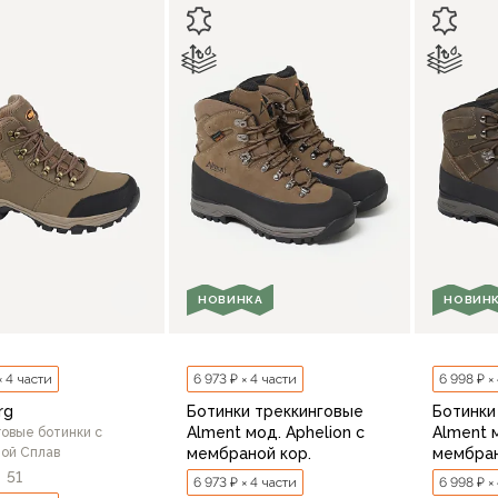
41
42
43
44
45
46
В корзину
В корзину
НОВИНКА
НОВИН
× 4 части
6 973 ₽ × 4 части
6 998 ₽ ×
rg
Ботинки треккинговые
Ботинки
Alment мод. Aphelion с
Alment м
овые ботинки c
ой Сплав
мембраной кор.
мембран
51
6 973 ₽ × 4 части
6 998 ₽ ×