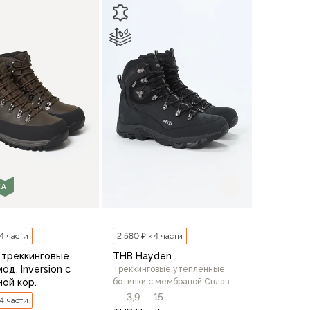
В корзину
В корзину
КА
 4 части
2 580 ₽ × 4 части
 треккинговые
THB Hayden
од. Inversion с
Треккинговые утепленные
ой кор.
ботинки c мембраной Сплав
3,9
15
 4 части