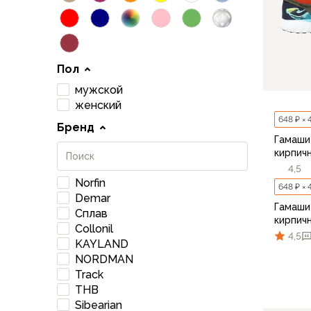
Варежки
Зимние перчатки
Всесезонные перчатки
Мембранные перчатки
Пол
Неопреновые перчатки
мужской
Полуперчатки
женский
Головные уборы
648 ₽ × 
Бренд
Шапки
Гамаши
Маски, подшлемники
кирпич
Капюшоны-банданы
4,5
Банданы, гейторы
Norfin
648 ₽ × 
Кепки и бейсболки
Demar
Гамаши
Шарфы
Сплав
кирпич
Collonil
Панамы
4,5
KAYLAND
Носки
NORDMAN
Для треккинга
Track
Носки для бега
THB
Повседневные
Sibearian
L-XL