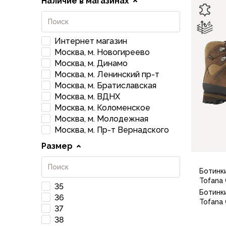
Наличие в магазинах
Флисовые куртки
Беговые и спортивные
Пончо и дождевики
Интернет магазин
Пуховые куртки
Москва, м. Новогиреево
Куртки с синтетическим утеплителем
Москва, м. Динамо
Жилеты
Москва, м. Ленинский пр-т
Брюки
Москва, м. Братиславская
Мембранные брюки
Москва, м. ВДНХ
Брюки софтшелл и ветрозащита
Москва, м. Коломенское
Брюки с синтетическим утеплителем
Москва, м. Молодежная
Москва, м. Пр-т Вернадского
Флисовые брюки
Беговые и спортивные
Размер
Шорты
Термобелье
Ботинк
Термофутболки
Tofana
35
Термолеггинсы
Ботинк
36
Tofana
Термотрусы
37
Толстовки, худи
38