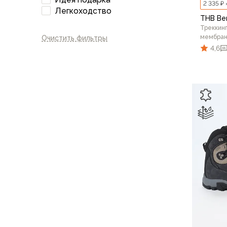
2 335 ₽ 
Компрессионные мешки
Легкоходство
Подушки
THB Be
Треккинг
Коврики
мембран
Очистить фильтры
Надувные
4,6
Самонадувающиеся
Пенки
Сидушки
Аксессуары
40
Рюкзаки
Экспедиционные
Треккинговые
Легкоходные
Городские
Питьевые системы
Аксессуары
Сумки, кейсы и гермоупаковка
Сумки, баулы
Несессеры, кошельки
Гермоупаковка