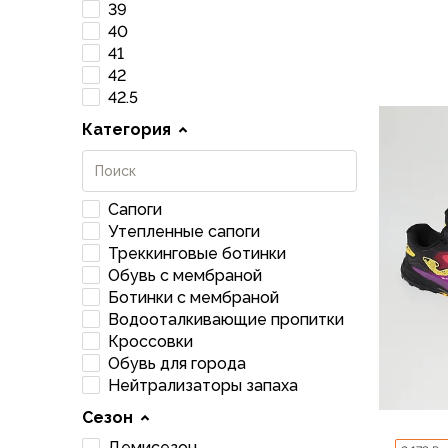
Футболки
39
Нижнее белье
40
Обувь
41
EU 42
Мужская обувь
42
42.5
Ботинки
Утепленные
Категория
Неутепленные
Полуботинки
Кроссовки
Сапоги
Трейловые кроссовки
Утепленные сапоги
Повседневные кроссовки
Треккинговые ботинки
Кроссовки треккинговые
Обувь с мембраной
Сапоги
Ботинки с мембраной
Зимние
Водооталкивающие пропитки
Демисезонные
Кроссовки
Болотные сапоги, забродники
Обувь для города
Нейтрализаторы запаха
Вкладыши
Сандалии
Сезон
Гамаши, бахилы
Демисезон