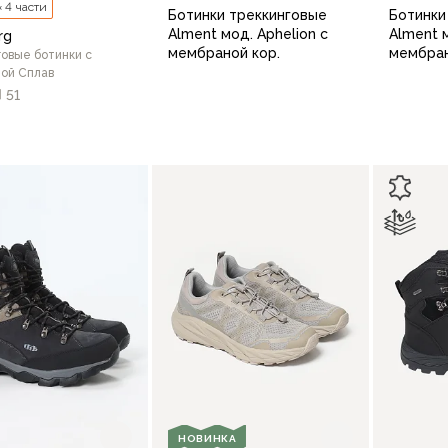
× 4 части
Ботинки треккинговые
Ботинки
Alment мод. Aphelion с
Alment м
rg
мембраной кор.
мембран
овые ботинки c
ой Сплав
51
41
42
43
44
45
41
46
41
42
43
44
45
46
47
В корзину
В корзину
НОВИНКА