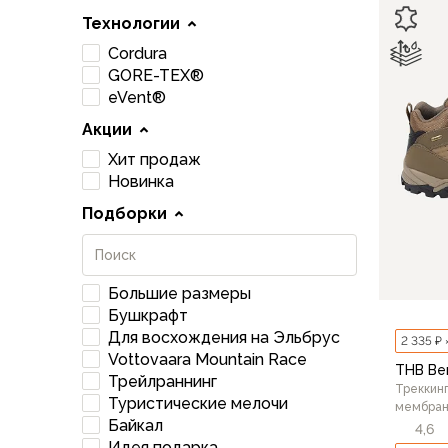
Для бивуака, чуни
Технологии
Мембранные носки
Неопреновые носки
Cordura
Ремни брючные
GORE-TEX®
eVent®
Уход за одеждой
Снаряжение
Акции
Палатки и тенты
Хит продаж
1-местные
Новинка
2-местные
Подборки
3-местные
Более 5 мест
Тенты
Аксессуары
Большие размеры
Гамаки
Бушкрафт
Для восхождения на Эльбрус
Спальные мешки
2 335 ₽ 
Vottovaara Mountain Race
Пуховые спальники
THB Be
Трейлраннинг
С синтетическим утеплителем
Треккинг
Туристические мелочи
мембран
Двухместные спальники
Байкал
4,6
Вкладыши
Идея подарка