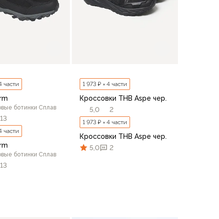
 4 части
1 973 ₽ × 4 части
rm
Кроссовки THB Aspe чер.
овые ботинки Сплав
5,0
2
13
1 973 ₽ × 4 части
 4 части
Кроссовки THB Aspe чер.
rm
5,0
2
овые ботинки Сплав
13
41
42
43
44
45
46
42
43
44
45
46