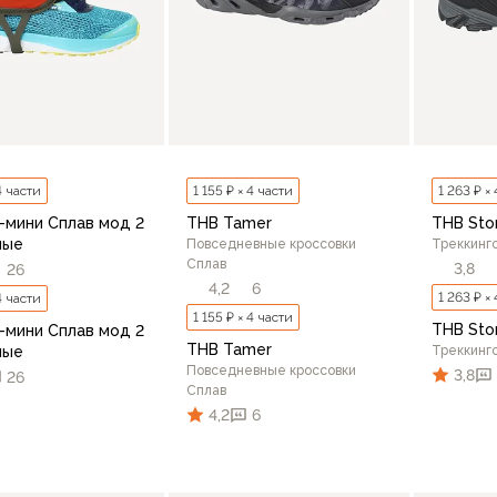
4 части
1 155 ₽ × 4 части
1 263 ₽ ×
-мини Сплав мод 2
THB Tamer
THB Sto
ные
Повседневные кроссовки
Треккинг
Сплав
3,8
26
4,2
6
1 263 ₽ ×
4 части
1 155 ₽ × 4 части
THB Sto
-мини Сплав мод 2
THB Tamer
ные
Треккинг
Повседневные кроссовки
3,8
26
Сплав
4,2
6
41
S-M