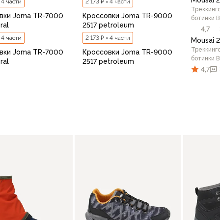
× 4 части
2 173 ₽ × 4 части
Треккинг
вки Joma TR-7000
Кроссовки Joma TR-9000
ботинки B
ral
2517 petroleum
4,7
× 4 части
2 173 ₽ × 4 части
Mousai 
Треккинг
вки Joma TR-7000
Кроссовки Joma TR-9000
ботинки B
ral
2517 petroleum
4,7
41
42
43
44
40
45
41
46
42
43
44
4
41
В корзину
В корзину