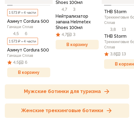
Shoes 100мл
4,7
3
THB Storm
1 573 ₽ × 4 части
Нейтрализатор
Треккинговые б
Азимут Cordura 500
запаха Helmetex
Сплав
Гамаши Сплав
Shoes 100мл
3,8
13
4,5
6
4,7
3
THB Storm
1 573 ₽ × 4 части
Треккинговые б
В корзину
Сплав
Азимут Cordura 500
3,8
13
Гамаши Сплав
4,5
6
В корзин
В корзину
Мужские ботинки для туризма
Женские треккинговые ботинки