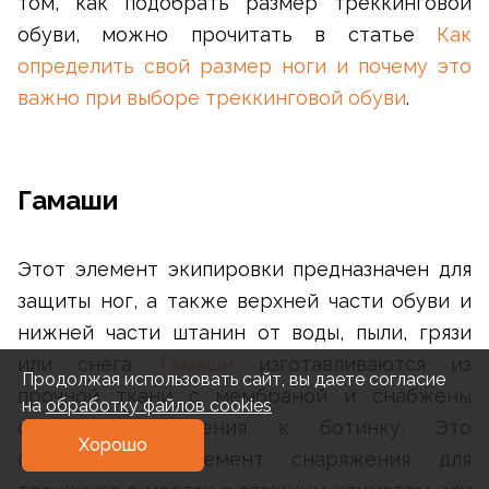
том, как подобрать размер треккинговой
обуви, можно прочитать в статье
Как
определить свой размер ноги и почему это
важно при выборе треккинговой обуви
.
Гамаши
Этот элемент экипировки предназначен для
защиты ног, а также верхней части обуви и
нижней части штанин от воды, пыли, грязи
или снега.
Гамаши
изготавливаются из
Продолжая использовать сайт, вы даете согласие
прочной ткани с мембраной и снабжены
на
обработку файлов cookies
системой крепления к ботинку. Это
Хорошо
обязательный элемент снаряжения для