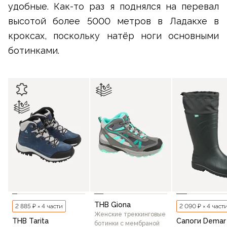
удобные. Как-то раз я поднялся на перевал
высотой более 5000 метров в Ладакхе в
кроксах, поскольку натёр ноги основными
ботинками.
THB Giona
2 885 ₽ × 4 части
2 090 ₽ × 4 част
Женские треккинговые
THB Tarita
Сапоги Demar
ботинки c мембраной