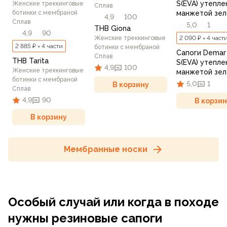
S(EVA) утепле
Женские треккинговые
Сплав
ботинки c мембраной
манжетой зе
4,9
100
Сплав
5,0
1
THB Giona
4,9
90
Женские треккинговые
2 090 ₽ × 4 част
2 885 ₽ × 4 части
ботинки c мембраной
Сапоги Demar
Сплав
THB Tarita
S(EVA) утепле
4,9
100
Женские треккинговые
манжетой зе
ботинки c мембраной
5,0
1
В корзину
Сплав
4,9
90
В корзин
В корзину
Мембранные носки
Особый случай или когда в походе
нужны резиновые сапоги