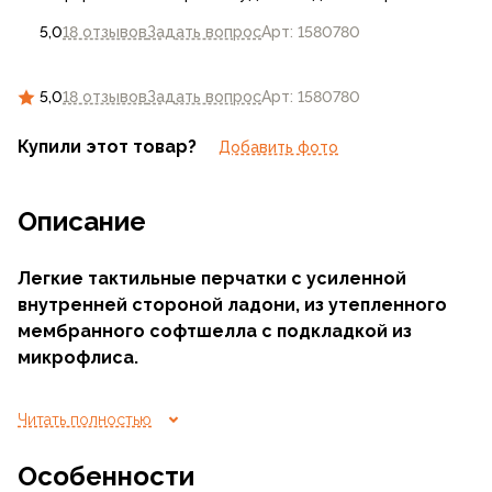
5,0
18 отзывов
Задать вопрос
Арт: 1580780
5,0
18 отзывов
Задать вопрос
Арт: 1580780
Купили этот товар?
Добавить фото
Описание
Легкие тактильные перчатки с усиленной
внутренней стороной ладони, из утепленного
мембранного софтшелла с подкладкой из
микрофлиса.
Защищают от холода, ветра и влаги.
Читать полностью
Лаконичный дизайн с подрезиненной манжетой
Особенности
без лишних застежек, быстросохнущие