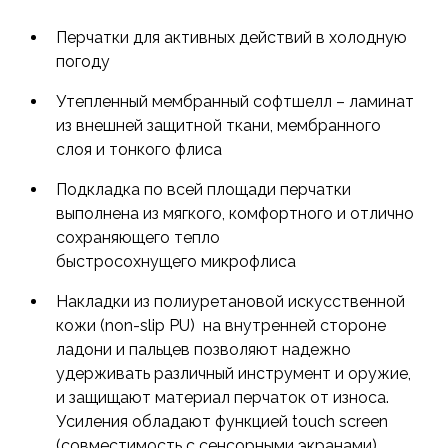
материалы. Благодаря небольшой толщине и
Перчатки для активных действий в холодную
эластичности, перчатки сохраняют отличную
погоду
тактильность, недоступную для зимних перчаток
других производителей.
Утепленный мембранный софтшелл – ламинат
из внешней защитной ткани, мембранного
слоя и тонкого флиса
Подкладка по всей площади перчатки
выполнена из мягкого, комфортного и отлично
сохраняющего тепло
быстросохнущего микрофлиса
Накладки из полиуретановой искусственной
кожи (non-slip PU) на внутренней стороне
ладони и пальцев позволяют надежно
удерживать различный инструмент и оружие,
и защищают материал перчаток от износа.
Усиления обладают функцией touch screen
(совместимость с сенсорными экранами)