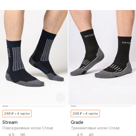
248 ₽ × 4 части
248 ₽ × 4 части
Stream
Grade
Повседневные носки Сплав
Треккинговые носки Сплав
4,9
96
4,9
46