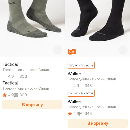
ХИТ
Tactical
173 ₽ × 4 части
Треккинговые носки Сплав
Walker
4,9
803
Повседневные носки Сплав
Tactical
4,9
348
Треккинговые носки Сплав
173 ₽ × 4 части
4,9
803
Walker
В корзину
Повседневные носки Сплав
4,9
348
В корзину