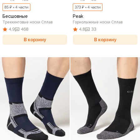
85 ₽ × 4 части
373 ₽ × 4 части
Бесшовные
Peak
Треккинговые носки Сплав
Горнолыжные носки Сплав
4,9
468
4,8
33
В корзину
В корзину