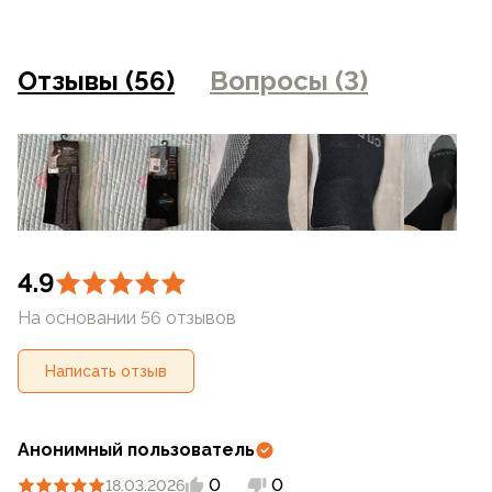
искажением цветопередачи монитора, настройками
фотоаппаратуры и прочими факторами. Цены указанные
на сайте могут отличаться от цен в розничных
Отзывы (56)
Вопросы (3)
магазинах
4.9
На основании 56 отзывов
Написать отзыв
Анонимный пользователь
0
0
18.03.2026