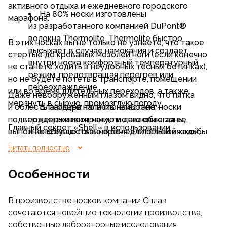
активного отдыха и ежедневного городского
На 80% носки изготовлены
марафона.
из разработанного компанией DuPont®
волокна Thermolite. Thermolite быстро
В этих носках вы не только не узнаете, что такое
высыхает в случае намокания и создает
стертые до кровавых мозолей ноги (если конечно
внутри носка комфортный температурный
не станете ходить в неудобных тесных ботинках),
режим, предотвращая перегрев или
но не будете потеть в транспорте, помещении
переохлаждение
или во время длительных переходов, а также
Даже невооруженным глазом видно, что пятка
мерзнуть в сырую, промозглую погоду.
и область пальцев, то есть наиболее
Благодаря наличию эластана, носки
подверженные истиранию и давлению зоны,
поддерживают ногу, плотно облегая ее,
Главный секрет «Shell» в использовании
выполнены существенно более плотной вязкой,
и не сбиваются во время длительной ходьбы
высокотехнологичных материалов, «умном» —
чем остальные части носка.
Читать полностью
зонном плетении и бесшовной технологии
Прочный, устойчивый к истиранию
изготовления.
и быстросохнущий материал Nylon —
Напротив, в местах с повышенным
Особенности
отвечает за их износостойкость
потоотделением вязка более рыхлая, что
способствует большему воздухообмену, то есть
В производстве носков компании Сплав
«дышимости» носка.
сочетаются новейшие технологии производства,
собственные лабораторные исследования,