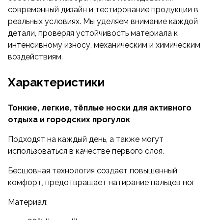
Прочность и износостойкость носков
современный дизайн и тестирование продукции в
дополняется простотой ухода за ними. Носки
реальных условиях. Мы уделяем внимание каждой
легко отстирываются в стиральной машине, и что
детали, проверяя устойчивость материала к
особенно важно, не дают усадок при частых
интенсивному износу, механическим и химическим
стирках.
воздействиям.
Размеры, указанные на каждой паре, позволят
Характеристики
быстро находить парные носки после стирки,
в случае если вы приобрели их для всех членов
своей семьи.
Тонкие, легкие, тёплые носки для активного
отдыха и городских прогулок
Подходят на каждый день, а также могут
использоваться в качестве первого слоя.
Бесшовная технология создает повышенный
комфорт, предотвращает натирание пальцев ног
Материал: