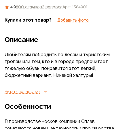
4,9
800 отзывов
3 вопроса
Арт: 1584901
Купили этот товар?
Добавить фото
Описание
Любителям побродить по лесам и туристским
тропам или тем, кто и в городе предпочитает
тяжелую обувь, понравится этот легкий,
бюджетный вариант. Никакой халтуры!
Форма носков, индивидуальная для правой и левой
Читать полностью
стоп, а также отсутствие швов снижают
вероятность того, что ботинки будут натирать или
Особенности
намнут ноги.
В производстве носков компании Сплав
Различные волокна, входящие в материал,
сочетаются новейшие технологии производства,