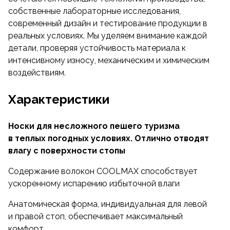
из которого изготовлены носки, играют каждое
собственные лабораторные исследования,
свою роль, взаимно дополняя друг друга.
современный дизайн и тестирование продукции в
Благодаря волокнам COOLMAX влага отводится
реальных условиях. Мы уделяем внимание каждой
с поверхности стопы, а хлопок «дышит» и легко
детали, проверяя устойчивость материала к
впитывает влагу, спандекс добавляет
интенсивному износу, механическим и химическим
эластичности, а полиэстер - прочности.
воздействиям.
Носки приятные, мягкие, легко тянутся и плотно
Характеристики
сидят по ноге. Носите на здоровье!
Носки для несложного пешего туризма
в теплых погодных условиях. Отлично отводят
влагу с поверхности стопы
Содержание волокон COOLMAX способствует
ускоренному испарению избыточной влаги
Анатомическая форма, индивидуальная для левой
и правой стоп, обеспечивает максимальный
комфорт