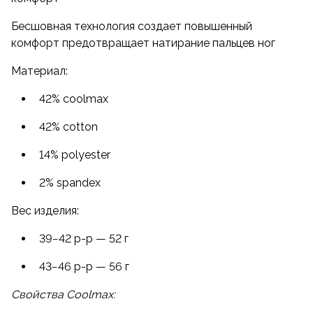
Бесшовная технология создает повышенный
комфорт предотвращает натирание пальцев ног
Материал:
42% coolmax
42% cotton
14% polyester
2% spandex
Вес изделия:
39−42
р-р
— 52 г
43−46
р-р
— 56 г
Свойства Coolmax: