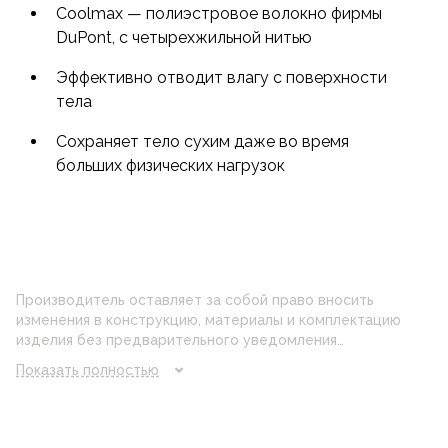
Coolmax — полиэстровое волокно фирмы
DuPont, с четырехжильной нитью
Эффективно отводит влагу с поверхности
тела
Cохраняет тело сухим даже во время
больших физических нагрузок
Производитель оставляет за собой право вносить
изменения в конструкцию, материалы и комплектацию
изделия без предварительного уведомления
потребителя. Цвет изделия на фотографии может
Показать полностью
отличаться от реального цвета товара, что связано с
искажением цветопередачи монитора, настройками
фотоаппаратуры и прочими факторами. Цены указанные
на сайте могут отличаться от цен в розничных