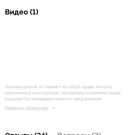
Видео (1)
Производитель оставляет за собой право вносить
изменения в конструкцию, материалы и комплектацию
изделия без предварительного уведомления
потребителя. Цвет изделия на фотографии может
Показать полностью
отличаться от реального цвета товара, что связано с
искажением цветопередачи монитора, настройками
фотоаппаратуры и прочими факторами. Цены указанные
на сайте могут отличаться от цен в розничных