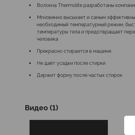
Аксессуары для обуви
Волокна Thermolite разработаны компан
Уход за обувью
Мгновенно высыхает и самым эффективн
Шнурки, стельки
необходимый температурный режим, быст
Сушилки для обуви
температуры тела и предотвращает пере
Клей
человека
Ледоступы
Женская обувь
Прекрасно стирается в машине
Ботинки
Кроссовки
Не даёт усадки после стирки
Сапоги
Держит форму после частых стирок
Гамаши, бахилы
Аксессуары для обуви
Уход за обувью
Шнурки, стельки
Сушилки для обуви
Видео (1)
Клей
Ледоступы
Аксессуары
Варежки и перчатки