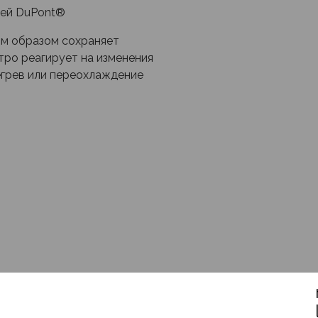
ией DuPont®
ым образом сохраняет
ро реагирует на изменения
грев или переохлаждение