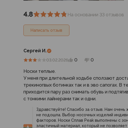
Для бивуака, чуни
Мембранные носки
4.8
Неопреновые носки
На основании 33 отзывов
Ремни брючные
Уход за одеждой
Написать отзыв
Снаряжение
Палатки и тенты
1-местные
Сергей И.
2-местные
0
0
03.02.2026
3-местные
Более 5 мест
Носки теплые.
Тенты
У меня при длительной ходьбе сползают доста
Аксессуары
трекиногвых ботинках так и в эво сапогах. В 
Гамаки
приходится пару раз снимать обувь и подтяги
Спальные мешки
с тонкими лайнерами так и одни.
Пуховые спальники
Здравствуйте! Спасибо за отзыв. Нам очень 
С синтетическим утеплителем
не подошла. Выбор носочных изделий индиви
Двухместные спальники
факторов. Носки Сплав Peak выполнены с з
Вкладыши
эластичный материал, который не позволяет 