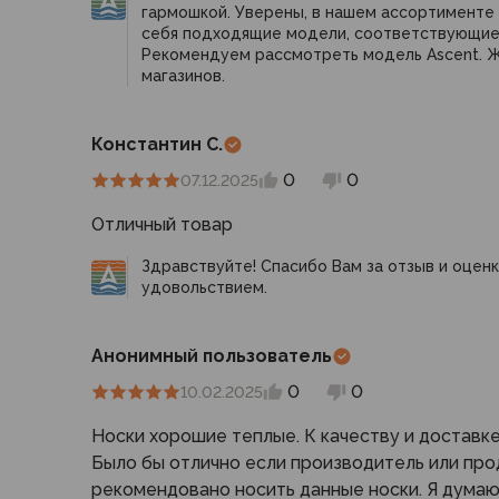
Компрессионные мешки
гармошкой. Уверены, в нашем ассортименте
себя подходящие модели, соответствующие
Подушки
Рекомендуем рассмотреть модель Ascent. 
Коврики
магазинов.
Надувные
Самонадувающиеся
Константин С.
Пенки
Сидушки
0
0
07.12.2025
Аксессуары
Отличный товар
Рюкзаки
Экспедиционные
Здравствуйте! Спасибо Вам за отзыв и оценк
Треккинговые
удовольствием.
Легкоходные
Городские
Анонимный пользователь
Питьевые системы
Аксессуары
0
0
10.02.2025
Сумки, кейсы и гермоупаковка
Носки хорошие теплые. К качеству и доставке
Сумки, баулы
Было бы отлично если производитель или про
Несессеры, кошельки
рекомендовано носить данные носки. Я думаю
Гермоупаковка