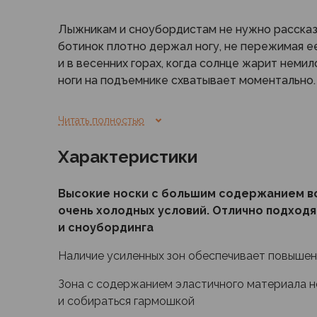
Флисовые куртки
Лыжникам и сноубордистам не нужно рассказы
Беговые и спортивные
ботинок плотно держал ногу, не пережимая ее
Пончо и дождевики
и в весенних горах, когда солнце жарит немил
Пуховые куртки
ноги на подъемнике схватывает моментально.
Куртки с синтетическим утеплителем
Жилеты
В спортивный ботинок лишних носков не подд
Брюки
Читать полностью
и наслоения тоже быстро начинают наминать
Мембранные брюки
рядом.
Брюки софтшелл и ветрозащита
Характеристики
Брюки с синтетическим утеплителем
Носки Peak, изготовленные из волокна Thermo
Флисовые брюки
Высокие носки с большим содержанием во
на изменение температуры тела, предотвращ
Беговые и спортивные
очень холодных условий. Отлично подходя
переохлаждение, быстро сохнут, при этом до
Шорты
и сноубординга
влезть в узкий ботинок.
Термобелье
Термофутболки
Наличие усиленных зон обеспечивает повыше
Эластичные зоны не позволяют носку сбивать
Термолеггинсы
швов, ботинок не натирает ногу. В области п
Зона с содержанием эластичного материала н
Термотрусы
зоны с ускоренным испарением избыточной вл
и собираться гармошкой
Толстовки, худи