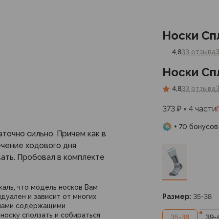
Носки Сп
4,8
33 отзыва
Носки Сп
4,8
33 отзыва
373 ₽ × 4 части
+ 70 бонусов
точно сильно. Причем как в
течение ходового дня
вать. Пробовал в комплекте
жаль, что модель носков Вам
дуален и зависит от многих
Размер:
35-38
онами содержащими
носку сползать и собираться
35-38
39-