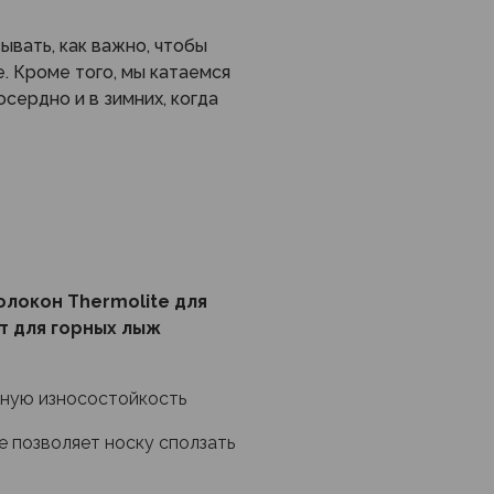
вать, как важно, чтобы
. Кроме того, мы катаемся
осердно и в зимних, когда
енешь, любые швы, резинки
 ноги. Решение проблемы
lite, быстро реагируют
локон Thermolite для
ая перегрев или
т для горных лыж
статочно тонкие, чтобы
нную износостойкость
ся,
а из-за
отсутствия
одъема стопы и подошвы,
е позволяет носку сползать
аги.