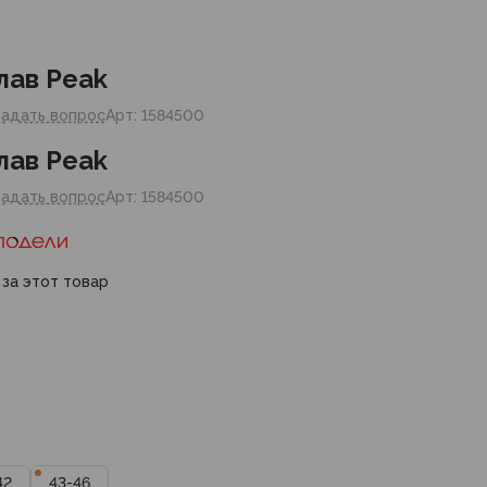
лав Peak
Задать вопрос
Арт: 1584500
лав Peak
Задать вопрос
Арт: 1584500
 за этот товар
42
43-46