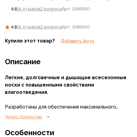
4,8
18 отзывов
2 вопроса
Арт: 1586900
4,8
18 отзывов
2 вопроса
Арт: 1586900
Купили этот товар?
Добавить фото
Описание
Легкие, долговечные и дышащие всесезонные
носки с повышенными свойствами
влагоотведения.
Разработаны для обеспечения максимального
комфорта. При их создании компания СПЛАВ
Читать полностью
обратилась к технологии Dryarn®, сверхлегкому
высокоэффективному микроволокну, которое
Особенности
обеспечивает исключительную