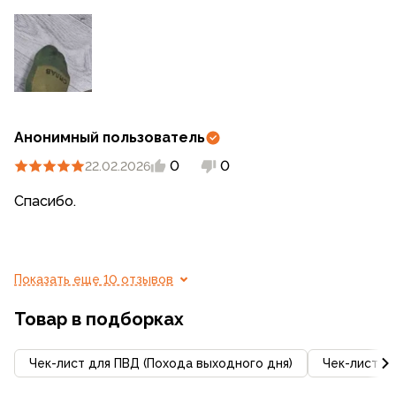
Анонимный пользователь
0
0
22.02.2026
Спасибо.
Показать еще 10 отзывов
Товар в подборках
Чек-лист для ПВД (Похода выходного дня)
Чек-лист д