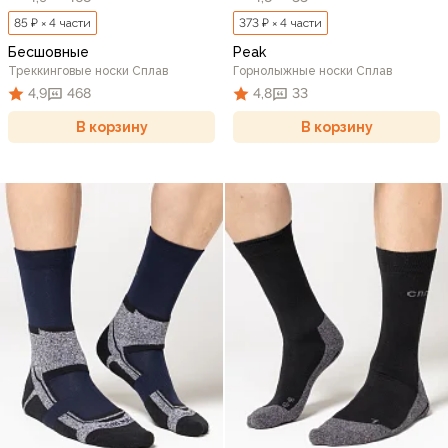
85 ₽ × 4 части
373 ₽ × 4 части
Бесшовные
Peak
Треккинговые носки Сплав
Горнолыжные носки Сплав
4,9
468
4,8
33
В корзину
В корзину