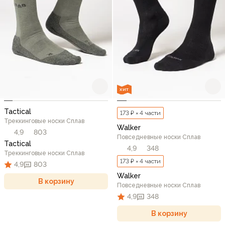
ХИТ
Tactical
173 ₽ × 4 части
Треккинговые носки Сплав
Walker
4,9
803
Повседневные носки Сплав
Tactical
4,9
348
Треккинговые носки Сплав
173 ₽ × 4 части
4,9
803
Walker
В корзину
Повседневные носки Сплав
4,9
348
В корзину