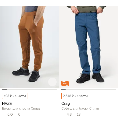
ХИТ
495 ₽ × 4 части
2 548 ₽ × 4 части
HAZE
Crag
Брюки для спорта Сплав
Софтшелл брюки Сплав
5,0
6
4,8
13