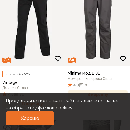
ХИТ
ХИТ
Minima мод 2 3L
1 328 ₽ × 4 части
Мембранные брюки Сплав
Vintage
4,3
8
Джинсы Сплав
4,5
31
В корзину
Продолжая использовать сайт, вы даете согласие
В корзину
на
обработку файлов cookies
Хорошо