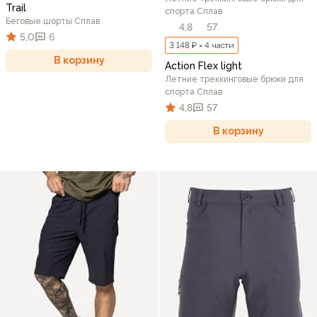
Trail
спорта Сплав
Беговые шорты Сплав
4,8
57
5,0
6
3 148 ₽ × 4 части
В корзину
Action Flex light
Летние треккинговые брюки для
спорта Сплав
4,8
57
В корзину