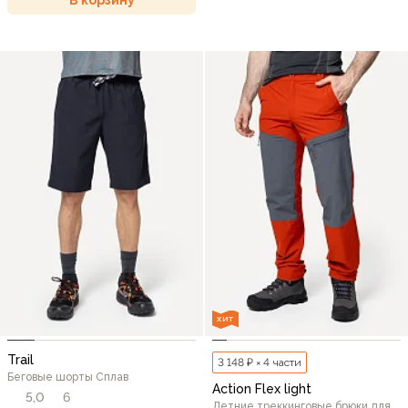
ХИТ
Trail
3 148 ₽ × 4 части
Беговые шорты Сплав
Action Flex light
5,0
6
Летние треккинговые брюки для