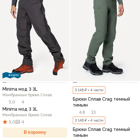
ВИДЕО
Minima мод 3 3L
3 148 ₽ × 4 части
Мембранные брюки Сплав
Брюки Сплав Crag темный
5,0
4
тимьян
Minima мод 3 3L
4,8
13
Мембранные брюки Сплав
3 148 ₽ × 4 части
5,0
4
Брюки Сплав Crag темный
В корзину
тимьян