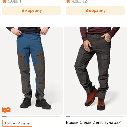
5,0
1
4,8
12
В корзину
В корзину
ХИТ
Брюки Сплав Zenit тундра/
3 573 ₽ × 4 части