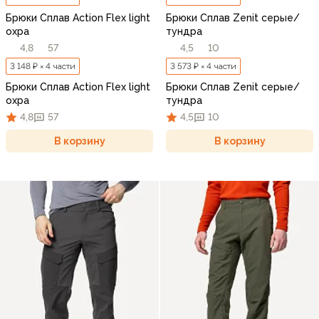
Брюки Сплав Action Flex light
Брюки Сплав Zenit серые/
охра
тундра
4,8
57
4,5
10
3 148 ₽ × 4 части
3 573 ₽ × 4 части
Брюки Сплав Action Flex light
Брюки Сплав Zenit серые/
охра
тундра
4,8
57
4,5
10
В корзину
В корзину