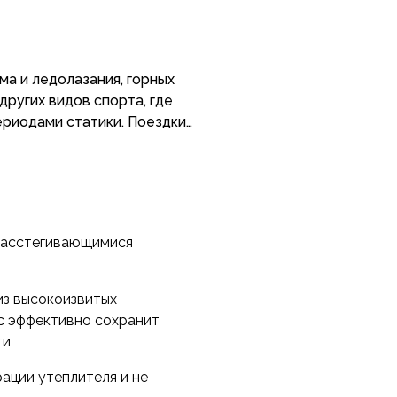
ма и ледолазания, горных
других видов спорта, где
ериодами статики. Поездки
, работа на страховочной
епление в спальнике или
 применения очень широка.
снимая обуви и основных
расстегивающимися
качестве утепляющего. При
м двигаться вместе с вами
из высокоизвитых
с эффективно сохранит
 и синтетического
ти
 силиконизацией Слайтекс
анию и совершенно не
рации утеплителя и не