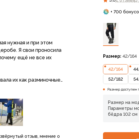
5,0
2 отзыва
5
+ 700 бонусо
ая нужная и при этом
еробе. Я свои проносила
Размер:
42/164
почему ещё не все их
42
/
164
44
52
/
182
54
вала их как разминочные
альпинизме: надел перед
Размер доступен 
жарко — за пару секунд
ые дни надевала ещё и под
Размер на мод
Параметры мод
ление.
бёдра 102 см
ытым, ничего не мешает
яжением. На горных лыжах
азвёрнутый отзыв, мнение о