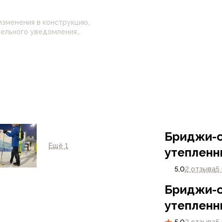
изменения в конструкцию,
 настройками
нные на сайте могут
Бриджи-с
Ещё 1
утепленн
5,0
2 отзыва
5
Бриджи-с
утепленн