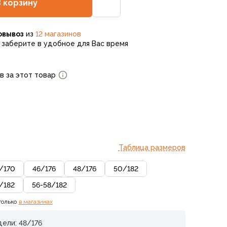
В корзину
овывоз
из
12 магазинов
заберите в удобное для Вас время
в за этот товар
Таблица размеров
/
170
46
/
176
48
/
176
50
/
182
/
182
56-58
/
182
только
в магазинах
ели: 48/176