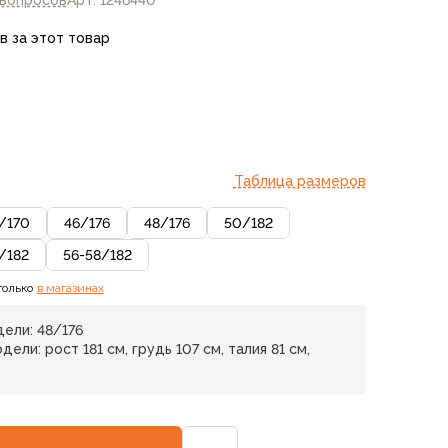
 вопросов
Арт: 1246440
в за этот товар
Таблица размеров
/
170
46
/
176
48
/
176
50
/
182
/
182
56-58
/
182
только
в магазинах
ели: 48/176
ели: рост 181 см, грудь 107 см, талия 81 см,