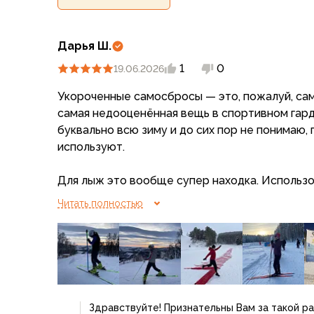
Для бивуака, чуни
Мембранные носки
Неопреновые носки
Дарья Ш.
Ремни брючные
1
0
Уход за одеждой
19.06.2026
Снаряжение
Укороченные самосбросы — это, пожалуй, сам
Палатки и тенты
самая недооценённая вещь в спортивном гард
1-местные
буквально всю зиму и до сих пор не понимаю, 
2-местные
используют.
3-местные
Более 5 мест
Для лыж это вообще супер находка. Использо
Тенты
штаны на беговых лыжах, горных лыжах и ски-
Аксессуары
Читать полностью
нагрузкой, спокойно размялся в тепле, стало 
Гамаки
снял и дальше работаешь. В особенно холодн
Спальные мешки
горнолыжные штаны как дополнительное утеп
Пуховые спальники
С синтетическим утеплителем
Очень нравится длина: ботинок остаётся откр
Двухместные спальники
производить манипуляции и возиться со снар
Вкладыши
Здравствуйте! Признательны Вам за такой р