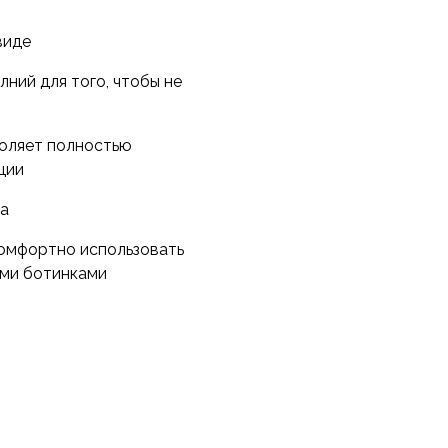
 даже если вы наденете их
вать при активном
виде
нуть боковые молнии для
ний для того, чтобы не
убираются в мешочек,
воляет полностью
ции
ра
комфортно использовать
ими ботинками