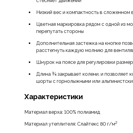
боится влаги, поэтому шорты будут работать,
стесняет движений
Футболки
на влажное термобельё или будете использо
Нижнее белье
Низкий вес и компактность в сложенном 
движении. При необходимости можно расстег
Обувь
дополнительной вентиляции.
Мужская обувь
Цветная маркировка рядом с одной из мол
Ботинки
перепутать стороны
Шорты очень компактны в сложенном виде и 
Утепленные
который идёт в комплекте.
Дополнительная застежка на кнопке поз
Неутепленные
расстегнуть каждую молнию для вентиля
Полуботинки
Кроссовки
Шнурок на поясе для регулировки разме
Трейловые кроссовки
Повседневные кроссовки
Длина ¾ закрывает колени, и позволяет 
Кроссовки треккинговые
шорты с горнолыжными или альпинистск
Сапоги
Зимние
Характеристики
Демисезонные
Болотные сапоги, забродники
Материал верха: 100% полиамид
Вкладыши
Сандалии
2
Материал утеплителя: Слайтекс 80 г/м
Гамаши, бахилы