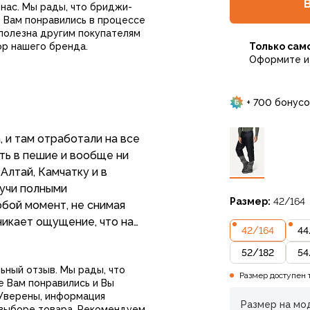
нас. Мы рады, что бриджи-
 Вам понравились в процессе
 Их можно использовать как
полезна другим покупателям
ор нашего бренда.
Только сам
миночные, а ещё… просто
Оформите и 
тарей) Я совершенно
 штанов. Выглядит забавно,
ие, быстро расстегнул
+ 700 бонусо
городской житель)))
 и там отработали на все
еменами больше похоже на
ать в пешие и вообще ни
й тоже эти штанишки. Они
 Алтай, Камчатку и в
чек, который в комплекте,
дучи полными
 дел — это прям важный
Размер:
42/164
бой момент, не снимая
зникает ощущение, что на
42
/
164
44
и, но это лишь кажется!
 вообще не теряет свойств
ловую мощь этих крошек)
52
/
182
54
мендую к использованию!
ьный отзыв. Мы рады, что
Размер доступен 
бе огромный плюс. Если вам
 Вам понравились и Вы
зможно хотелось бы иметь
 Уверены, информация
это какая-то странность,
елее, но зато и низ ног
Размер на мод
 выборе товара. Рекомендуем