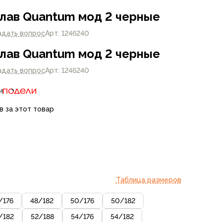
лав Quantum мод 2 черные
адать вопрос
Арт: 1246240
лав Quantum мод 2 черные
адать вопрос
Арт: 1246240
и
в за этот товар
Таблица размеров
/
176
48
/
182
50
/
176
50
/
182
/
182
52
/
188
54
/
176
54
/
182