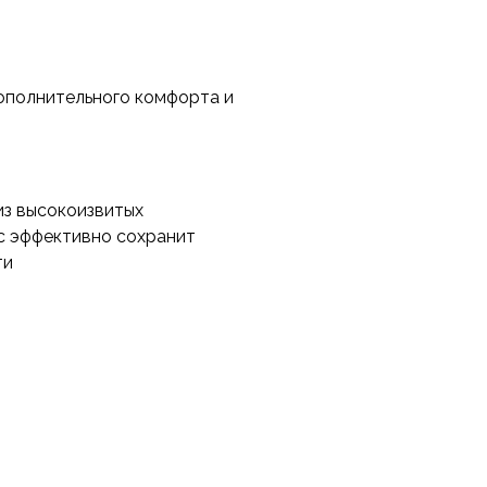
ежды, для бивуака или
 и синтетического
ополнительного комфорта и
 силиконизацией Слайтекс
ию и не боится влаги,
если вы наденете их на
ь при активном движении.
из высокоизвитых
с эффективно сохранит
ти