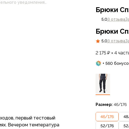
Брюки Сп
 настройками
нные на сайте могут
5,0
3 отзыва
З
Брюки Сп
5,0
3 отзыва
З
2 175 ₽ × 4 част
+ 560 бонусо
Размер:
46/176
46
/
176
48
оходов, первый тестовый
виях. Вечером температура
52
/
176
52