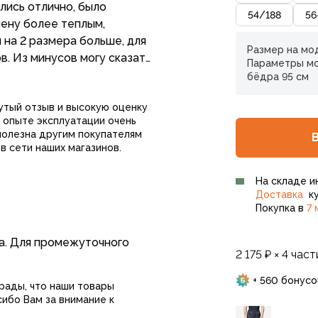
ились отлично, было
54
/
188
56
мену более теплым,
 на 2 размера больше, для
Размер на мод
. Из минусов могу сказать
Параметры мод
вес и объём были бы
бёдра 95 см
утый отзыв и высокую оценку
 опыте эксплуатации очень
полезна другим покупателям
в сети наших магазинов.
На складе и
Доставка
ку
Покупка в
7 
а. Для промежуточного
2 175 ₽ × 4 част
+ 560 бонусо
 рады, что наши товары
ибо Вам за внимание к