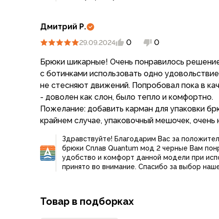
Компрессионные мешки
Подушки
Дмитрий Р.
Коврики
Надувные
0
0
29.09.2024
Самонадувающиеся
Брюки шикарные! Очень понравилось решение
Пенки
с ботинками использовать одно удовольствие.
Сидушки
не стесняют движений. Попробовал пока в ка
Аксессуары
- доволен как слон, было тепло и комфортно.
Рюкзаки
Пожелание: добавить карман для упаковки брюк
Экспедиционные
крайнем случае, упаковочный мешочек, очень 
Треккинговые
Легкоходные
Здравствуйте! Благодарим Вас за положител
Городские
брюки Сплав Quantum мод 2 черные Вам пон
Питьевые системы
удобство и комфорт данной модели при исп
принято во внимание. Спасибо за выбор наш
Аксессуары
Сумки, кейсы и гермоупаковка
Сумки, баулы
Товар в подборках
Несессеры, кошельки
Гермоупаковка