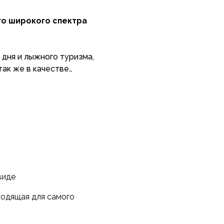
го широкого спектра
 дня и лыжного туризма,
так же в качестве
х экспедиций.
ную комфортную
 Пояс регулируется
ульфик на молнии с
и штанин делают более
й обувью, а также
виде
Quantum 2 комфортно
ходящая для самого
 качестве утепляющего слоя
 сложенном виде позволит