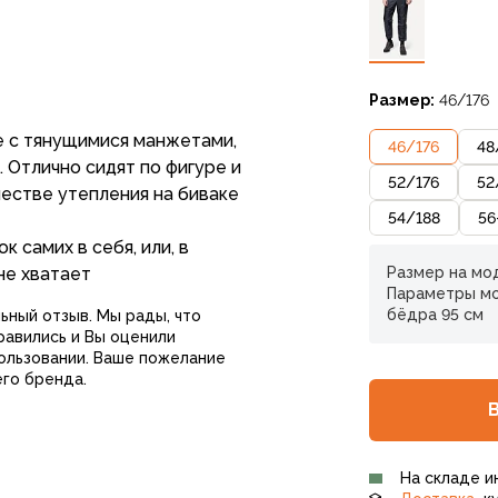
Размер:
46/176
 с тянущимися манжетами,
46
/
176
48
 Отлично сидят по фигуре и
52
/
176
52
честве утепления на биваке
54
/
188
56
 самих в себя, или, в
не хватает
Размер на мод
Параметры мод
бёдра 95 см
ьный отзыв. Мы рады, что
равились и Вы оценили
ользовании. Ваше пожелание
его бренда.
На складе и