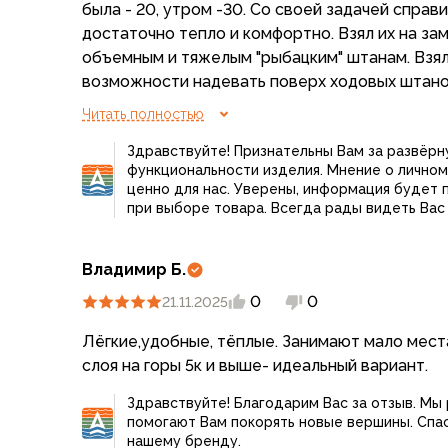
Для бивуака, чуни
была - 20, утром -30. Со своей задачей справ
Мембранные носки
достаточно тепло и комфортно. Взял их на за
Неопреновые носки
объемным и тяжелым "рыбацким" штанам. Взял
Ремни брючные
возможности надевать поверх ходовых штанов
Уход за одеждой
наверное одно, что не самосбросы, но тогда 
Читать полностью
Снаряжение
другими.
Палатки и тенты
Здравствуйте! Признательны Вам за развёрн
1-местные
функциональности изделия. Мнение о личном
ценно для нас. Уверены, информация будет 
2-местные
при выборе товара. Всегда рады видеть Вас 
3-местные
Более 5 мест
Тенты
Владимир Б.
Аксессуары
0
0
21.11.2025
Гамаки
Спальные мешки
Лёгкие,удобные, тёплые. Занимают мало мест
Пуховые спальники
слоя на горы 5к и выше- идеальный вариант.
С синтетическим утеплителем
Здравствуйте! Благодарим Вас за отзыв. Мы
Двухместные спальники
помогают Вам покорять новые вершины. Спас
Вкладыши
нашему бренду.