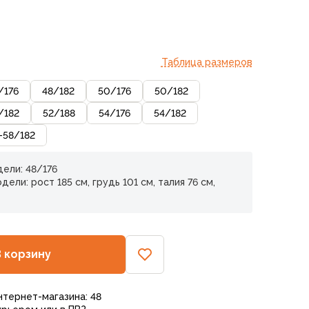
Таблица размеров
/
176
48
/
182
50
/
176
50
/
182
/
182
52
/
188
54
/
176
54
/
182
-58
/
182
ели: 48/176
ели: рост 185 см, грудь 101 см, талия 76 см,
В корзину
нтернет-магазина: 48