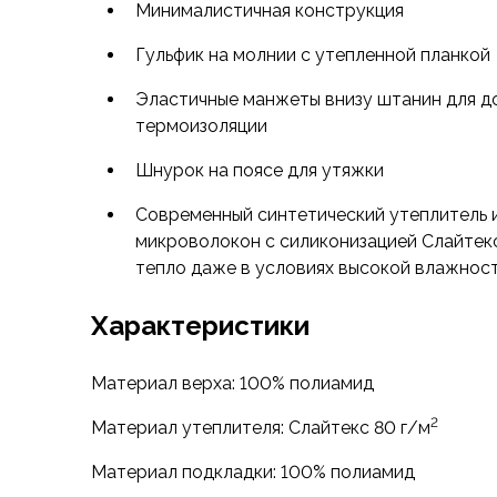
всегда иметь их с собой в качестве теплой од
Футболки
Минималистичная конструкция
“аварийного” утепления.
Нижнее белье
Гульфик на молнии с утепленной планкой
Обувь
Брюки изготовлены из легкой и прочной ткани
Мужская обувь
Эластичные манжеты внизу штанин для д
утеплителя из высокоизвитых микроволокон с
Ботинки
термоизоляции
Найс 80 г/м2. Этот утеплитель стоек к сминан
Утепленные
поэтому брюки будут функциональными, даже 
Неутепленные
Шнурок на поясе для утяжки
влажное термобельё или будете использоват
Полуботинки
Современный синтетический утеплитель 
Кроссовки
микроволокон с силиконизацией Слайтек
Трейловые кроссовки
тепло даже в условиях высокой влажнос
Повседневные кроссовки
Кроссовки треккинговые
Характеристики
Сапоги
Зимние
Демисезонные
Материал верха: 100% полиамид
Болотные сапоги, забродники
2
Материал утеплителя: Слайтекс 80 г/м
Вкладыши
Сандалии
Материал подкладки: 100% полиамид
Гамаши, бахилы