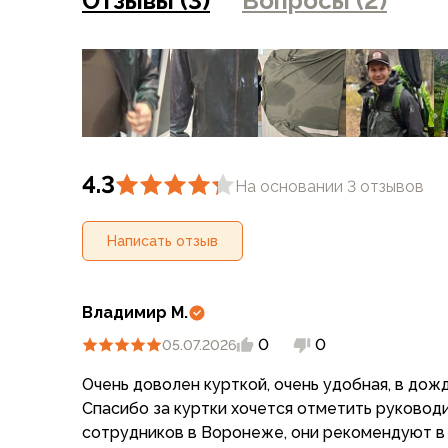
Отзывы (3)
Вопросы (2)
Компрессионные мешки
Подушки
Коврики
Надувные
Самонадувающиеся
Пенки
Сидушки
Аксессуары
4.3
На основании 3 отзывов
Рюкзаки
Экспедиционные
Написать отзыв
Треккинговые
Легкоходные
Городские
Владимир М.
Питьевые системы
0
0
Аксессуары
05.07.2026
Сумки, кейсы и гермоупаковка
Очень доволен курткой, очень удобная, в дож
Сумки, баулы
Спасибо за куртки хочется отметить руководи
Несессеры, кошельки
сотрудников в Воронеже, они рекомендуют в
Гермоупаковка