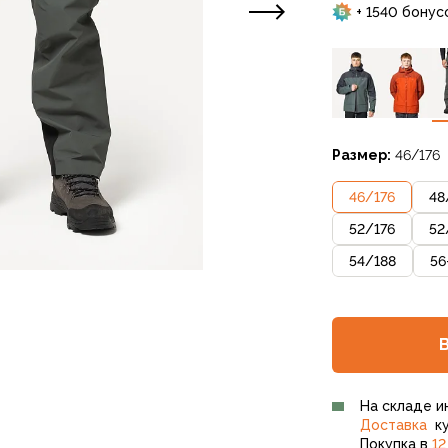
+ 1540 бонус
Размер:
46/176
46
/
176
48
52
/
176
52
54
/
188
56
На складе и
Доставка
ку
Покупка в
12