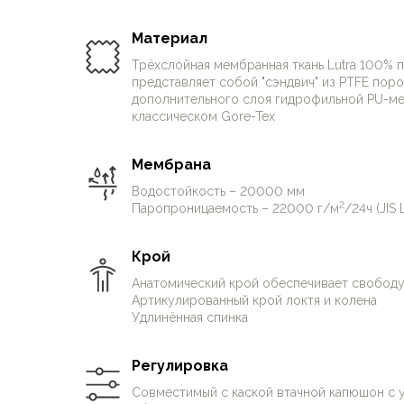
Футболки
Прочная, долговечная и неприхотливая ткань,
Нижнее белье
Материал
функционал, адаптированный для лыжных дисц
Обувь
уместны практически в любых условиях, где 
Трёхслойная мембранная ткань Lutra 100% 
Мужская обувь
представляет собой "сэндвич" из PTFE пор
штормовые брюки без функции самосброса, к
Ботинки
дополнительного слоя гидрофильной PU-мем
ширина низа штанин, совместимых с горнолы
Утепленные
классическом Gore-Tex
Неутепленные
Полуботинки
Мембрана
Кроссовки
Водостойкость – 20000 мм
Трейловые кроссовки
2
Паропроницаемость – 22000 г/м
/24ч (JIS 
Повседневные кроссовки
Кроссовки треккинговые
Крой
Сапоги
Зимние
Анатомический крой обеспечивает свобод
Артикулированный крой локтя и колена
Демисезонные
Удлинённая спинка
Болотные сапоги, забродники
Вкладыши
Регулировка
Сандалии
Гамаши, бахилы
Совместимый с каской втачной капюшон с 