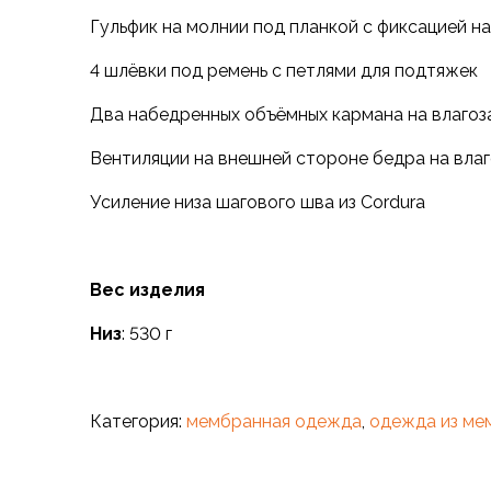
Варежки
Гульфик на молнии под планкой с фиксацией н
Зимние перчатки
4 шлёвки под ремень с петлями для подтяжек
Всесезонные перчатки
Мембранные перчатки
Два набедренных объёмных кармана на влаго
Неопреновые перчатки
Полуперчатки
Вентиляции на внешней стороне бедра на вла
Головные уборы
Усиление низа шагового шва из Cordura
Шапки
Маски, подшлемники
Капюшоны-банданы
Банданы, гейторы
Вес изделия
Кепки и бейсболки
Низ
: 530 г
Шарфы
Панамы
Носки
Для треккинга
Категория:
мембранная одежда
,
одежда из ме
Носки для бега
Повседневные