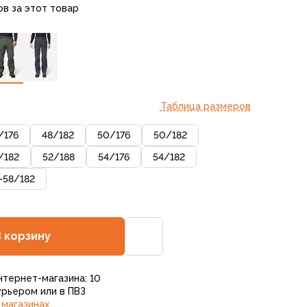
ов за этот товар
Таблица размеров
/
176
48
/
182
50
/
176
50
/
182
/
182
52
/
188
54
/
176
54
/
182
-58
/
182
В корзину
нтернет-магазина: 10
рьером или в ПВЗ
 магазинах