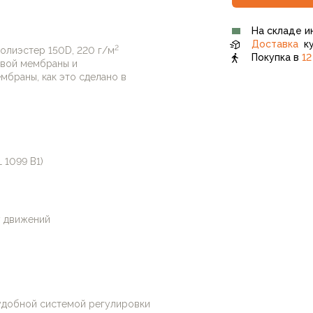
 простой и понятный
На складе и
иплин – Optima будут
Доставка
ку
2
требуется мембранные
полиэстер 150D, 220 г/м
Покупка в
12
овой мембраны и
уртка и регулируемая
браны, как это сделано в
жным ботинком.
L 1099 B1)
у движений
удобной системой регулировки