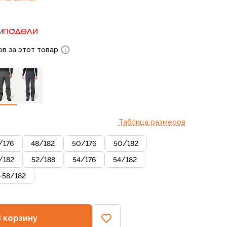
и
ов за этот товар
Таблица размеров
/
176
48
/
182
50
/
176
50
/
182
/
182
52
/
188
54
/
176
54
/
182
-58
/
182
В корзину