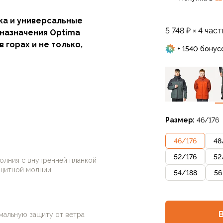
ка и универсальные
5 748 ₽ × 4 част
назначения Optima
 горах и не только,
+ 1540 бонус
ч из гидрофобного
ерхтонкой гидрофильной
кому Gore-tex. Lutra –
водостойкость,
Размер:
46/176
ератур и влажности,
иками водостойкости,
46
/
176
48
52
/
176
52
олния с внутренней планкой
ащитной молнии
54
/
188
56
 конфликтующие с поясами
стемами карманы, утяжки и
ть всё, что нужно от
альную защиту от ветра