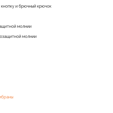
а кнопку и брючный крючок
защитной молнии
гозащитной молнии
мбраны