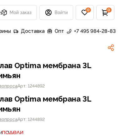
0
0
Мой заказ
Войти
зины
Доставка
Опт
+7 495 984-28-83
лав Optima мембрана 3L
имьян
 вопроса
Арт: 1244892
лав Optima мембрана 3L
имьян
 вопроса
Арт: 1244892
и