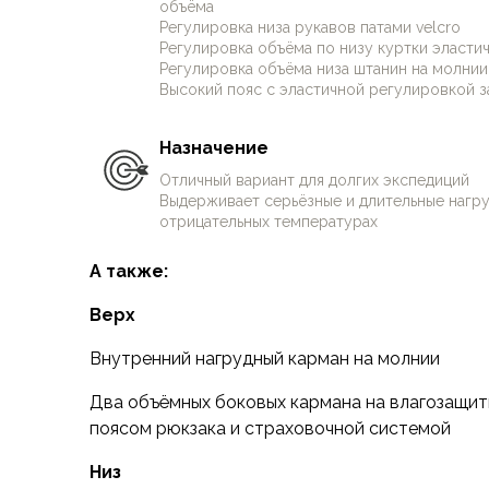
объёма
Аксессуары для обуви
Регулировка низа рукавов патами velcro
Уход за обувью
Регулировка объёма по низу куртки эласт
Шнурки, стельки
Регулировка объёма низа штанин на молнии
Сушилки для обуви
Высокий пояс с эластичной регулировкой за
Клей
Ледоступы
Назначение
Женская обувь
Отличный вариант для долгих экспедиций
Ботинки
Выдерживает серьёзные и длительные нагру
Кроссовки
отрицательных температурах
Сапоги
А также:
Гамаши, бахилы
Аксессуары для обуви
Верх
Уход за обувью
Шнурки, стельки
Внутренний нагрудный карман на молнии
Сушилки для обуви
Два объёмных боковых кармана на влагозащи
Клей
поясом рюкзака и страховочной системой
Ледоступы
Аксессуары
Низ
Варежки и перчатки