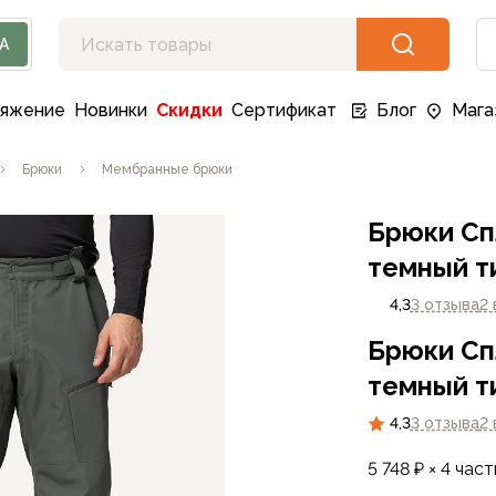
А
ряжение
Новинки
Скидки
Сертификат
Блог
Мага
Брюки
Мембранные брюки
Брюки Сп
темный т
4,3
3 отзыва
2
Брюки Сп
темный т
4,3
3 отзыва
2
5 748 ₽ × 4 част