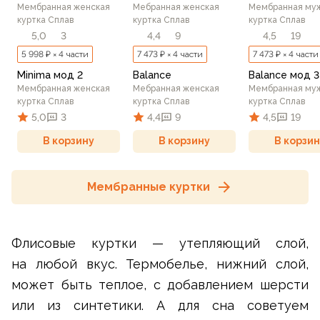
Мембранная женская
Мебранная женская
Мембранная му
куртка Сплав
куртка Сплав
куртка Сплав
5,0
3
4,4
9
4,5
19
5 998 ₽ × 4 части
7 473 ₽ × 4 части
7 473 ₽ × 4 части
Minima мод 2
Balance
Balance мод 3
Мембранная женская
Мебранная женская
Мембранная му
куртка Сплав
куртка Сплав
куртка Сплав
5,0
3
4,4
9
4,5
19
В корзину
В корзину
В корзин
Мембранные куртки
Флисовые куртки — утепляющий слой,
на любой вкус. Термобелье, нижний слой,
может быть теплое, с добавлением шерсти
или из синтетики. А для сна советуем