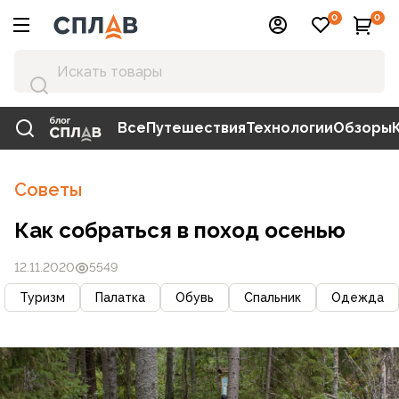
0
0
Все
Путешествия
Технологии
Обзоры
Советы
Как собраться в поход осенью
12.11.2020
5549
Туризм
Палатка
Обувь
Спальник
Одежда