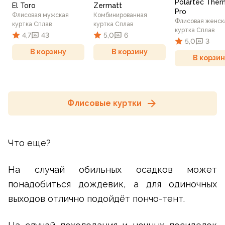
Polartec Ther
El Toro
Zermatt
Pro
Флисовая мужская
Комбинированная
Флисовая женск
куртка Сплав
куртка Сплав
куртка Сплав
4,7
43
5,0
6
5,0
3
В корзину
В корзину
В корзин
Флисовые куртки
Что еще?
На случай обильных осадков может
понадобиться дождевик, а для одиночных
выходов отлично подойдёт пончо-тент.