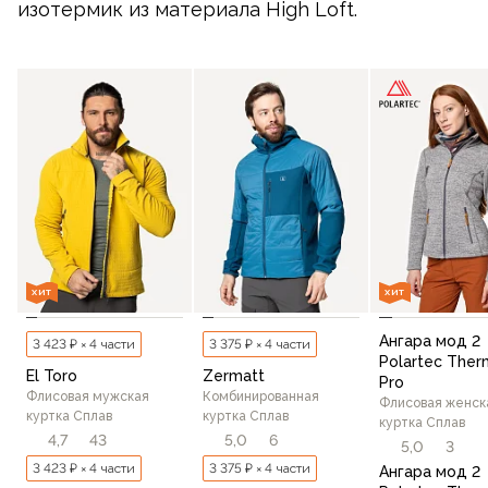
изотермик из материала High Loft.
ХИТ
ХИТ
Ангара мод 2
3 423 ₽ × 4 части
3 375 ₽ × 4 части
Polartec Ther
El Toro
Zermatt
Pro
Флисовая мужская
Комбинированная
Флисовая женск
куртка Сплав
куртка Сплав
куртка Сплав
4,7
43
5,0
6
5,0
3
3 423 ₽ × 4 части
3 375 ₽ × 4 части
Ангара мод 2