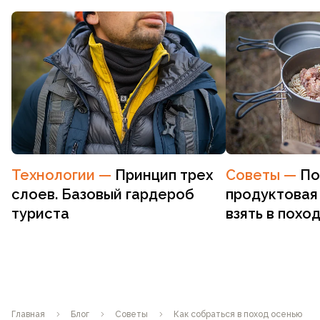
Технологии
—
Принцип трех
Советы
—
По
слоев. Базовый гардероб
продуктовая 
туриста
взять в похо
Главная
Блог
Советы
Как собраться в поход осенью