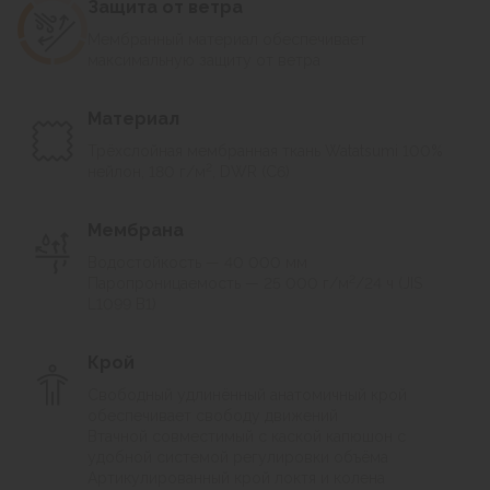
Защита от ветра
надёжную защиту от внешних воздействий.
Мембранный материал обеспечивает
максимальную защиту от ветра
Обновлённая версия серии
Balance мод 2
Материал
Трёхслойная мембранная ткань Watatsumi 100%
2
нейлон, 180 г/м
, DWR (C6)
Мембрана
Водостойкость — 40 000 мм
2
Паропроницаемость — 25 000 г/м
/24 ч (JIS
L1099 B1)
Крой
Свободный удлинённый анатомичный крой
обеспечивает свободу движений
Втачной совместимый с каской капюшон с
удобной системой регулировки объёма
Артикулированный крой локтя и колена