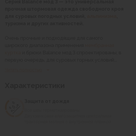
Серия Balance мод 3 — это универсальная
прочная штормовая одежда свободного кроя
для суровых погодных условий,
альпинизма
,
туризма и других активностей.
Очень прочные и подходящие для самого
широкого диапазона применения
мембранная
куртка
и брюки Balance мод.3 спроектированы, в
первую очередь, для суровых горных условий.
Незаменимое решение для туристов и
Читать полностью
альпинистов, идеально для треккинга и лыжных
походов.
Характеристики
Прочная непромокаемая ткань с современной
Защита от дождя
гидрофильной мембраной, обладающей
Все швы герметизированы
оптимальной паропроницаемостью и высокой
Двухзамковая влагозащитная центральная
степенью защиты от влаги (водоупорность 40
тракторная молния с внутренней планкой
000 мм), обеспечивает достойный уровень
комфорта в самую неблагоприятную погоду и