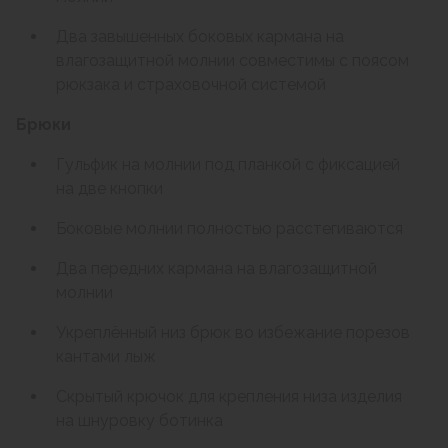
Два завышенных боковых кармана на
влагозащитной молнии совместимы с поясом
рюкзака и страховочной системой
Брюки
Гульфик на молнии под планкой с фиксацией
на две кнопки
Боковые молнии полностью расстегиваются
Два передних кармана на влагозащитной
молнии
Укреплённый низ брюк во избежание порезов
кантами лыж
Скрытый крючок для крепления низа изделия
на шнуровку ботинка