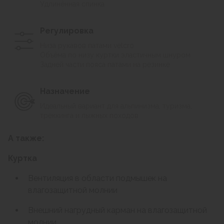
Удлинённая спинка
Регулировка
Низа рукавов патами velcro
Объёма по низу куртки эластичным шнуром
Задней части пояса патами на резинке
Назначение
Идеальный вариант для альпинизма, туризма,
треккинга и лыжных походов
А также:
Куртка
Вентиляция в области подмышек на
влагозащитной молнии
Внешний нагрудный карман на влагозащитной
молнии