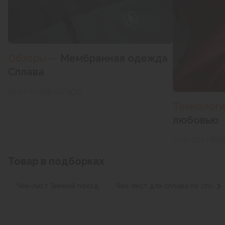
Обзоры
—
Мембранная одежда
Сплава
23.02.2026
3329
3
Технолог
любовью
13.05.2024
35
Товар в подборках
Чек-лист Зимний поход
Чек-лист для сплава по споко