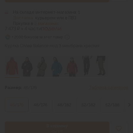
На складе интернет-магазина: 1
Доставка
курьером или в ПВЗ
Покупка в
2 магазинах
7 473 ₽ × 4 части
+ 2030 бонусов за этот товар
Куртка Сплав Balance мод 3 мембрана красная
Размер:
46/176
Таблица размеров
46/176
48/176
48/182
52/182
52/188
5
В корзину
46/176