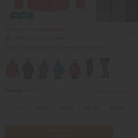
ВИДЕО
7 473 ₽ × 4 части
+ 2030 бонусов за этот товар
Куртка Сплав Balance мод 3 мембрана красная
Размер:
46/176
Таблица размеров
46/176
48/176
48/182
52/182
52/188
5
В корзину
46/176