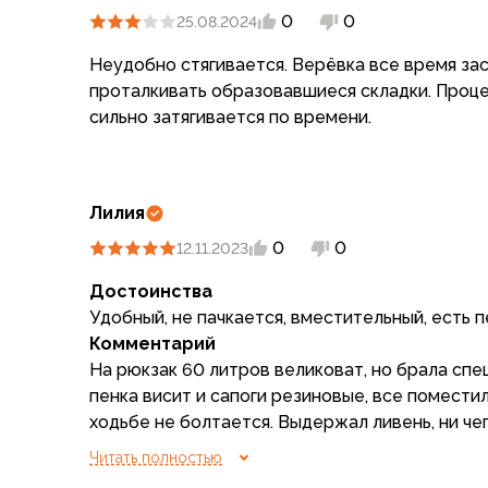
Аксессуары для обуви
0
0
25.08.2024
Уход за обувью
Шнурки, стельки
Неудобно стягивается. Верёвка все время за
Сушилки для обуви
проталкивать образовавшиеся складки. Проце
Клей
сильно затягивается по времени.
Ледоступы
Женская обувь
Ботинки
Лилия
Кроссовки
Сапоги
0
0
12.11.2023
Гамаши, бахилы
Достоинства
Аксессуары для обуви
Удобный, не пачкается, вместительный, есть
Уход за обувью
Комментарий
Шнурки, стельки
На рюкзак 60 литров великоват, но брала спец
Сушилки для обуви
пенка висит и сапоги резиновые, все поместил
Клей
ходьбе не болтается. Выдержал ливень, ни чег
Ледоступы
грязную землю, чистый, даже протирать не при
Аксессуары
Читать полностью
Удобно, что есть перемычка в середине, не п
Варежки и перчатки