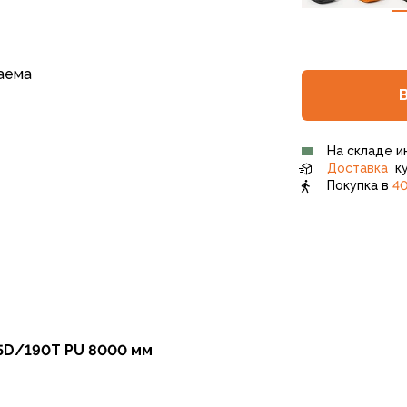
аема
На складе и
Доставка
ку
Покупка в
40
75D/190T PU 8000 мм