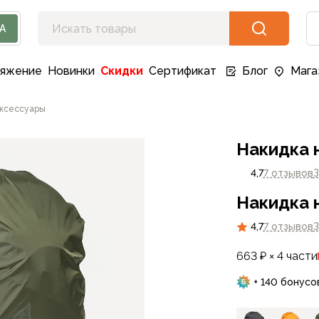
А
ряжение
Новинки
Скидки
Сертификат
Блог
Мага
ксессуары
Накидка 
4,7
7 отзывов
З
Накидка 
4,7
7 отзывов
З
663 ₽ × 4 части
+ 140 бонусо