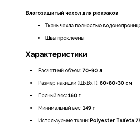
Флисовые куртки
Влагозащитый чехол для рюкзаков
Беговые и спортивные
Пончо и дождевики
Ткань чехла полностью водонепрониц
Пуховые куртки
Куртки с синтетическим утеплителем
Швы проклеены
Жилеты
Брюки
Характеристики
Мембранные брюки
Брюки софтшелл и ветрозащита
Расчетный объем:
70−90 л
Брюки с синтетическим утеплителем
Флисовые брюки
Размер накидки (ШxВxТ):
60×80×30 см
Беговые и спортивные
Полный вес:
160 г
Шорты
Термобелье
Минимальный вес:
149 г
Термофутболки
Термолеггинсы
Используемые ткани:
Polyester Taffeta 
Термотрусы
Толстовки, худи