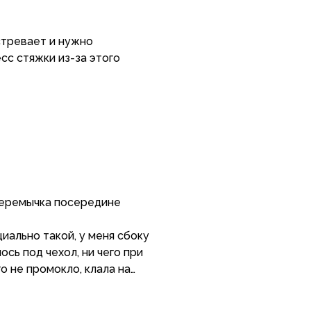
стревает и нужно
сс стяжки из-за этого
 перемычка посередине
иально такой, у меня сбоку
ось под чехол, ни чего при
о не промокло, клала на
шлось, отряхнула и все.
арусит при ветре, затяжки