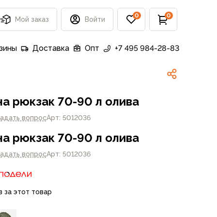
0
0
Мой заказ
Войти
зины
Доставка
Опт
+7 495 984-28-83
на рюкзак 70-90 л олива
адать вопрос
Арт: 5012036
на рюкзак 70-90 л олива
адать вопрос
Арт: 5012036
в за этот товар