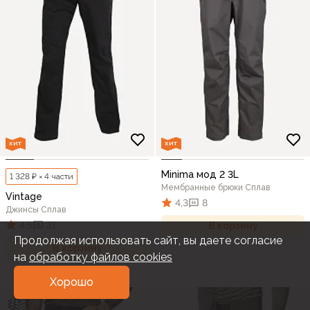
ХИТ
ХИТ
Minima мод 2 3L
1 328 ₽ × 4 части
Мембранные брюки Сплав
Vintage
4,3
8
Джинсы Сплав
4,5
31
В корзину
Продолжая использовать сайт, вы даете согласие
В корзину
на
обработку файлов cookies
Хорошо