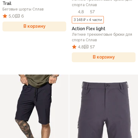
Trail
спорта Сплав
Беговые шорты Сплав
4,8
57
5,0
6
3 148 ₽ × 4 части
В корзину
Action Flex light
Летние треккинговые брюки для
спорта Сплав
4,8
57
В корзину