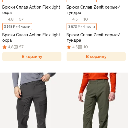
Брюки Сплав Action Flex light
Брюки Сплав Zenit серые/
охра
тундра
4,8
57
4,5
10
3 148 ₽ × 4 части
3 573 ₽ × 4 части
Брюки Сплав Action Flex light
Брюки Сплав Zenit серые/
охра
тундра
4,8
57
4,5
10
В корзину
В корзину