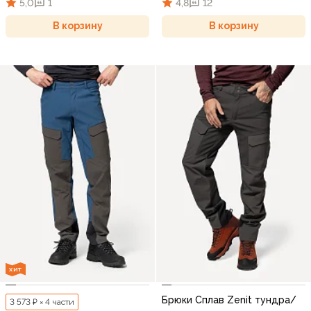
5,0
1
4,8
12
В корзину
В корзину
ХИТ
Брюки Сплав Zenit тундра/
3 573 ₽ × 4 части