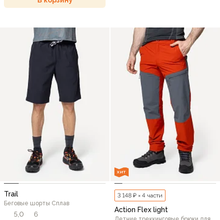
ХИТ
Trail
3 148 ₽ × 4 части
Беговые шорты Сплав
Action Flex light
5,0
6
Летние треккинговые брюки для