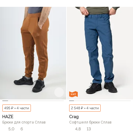
ХИТ
495 ₽ × 4 части
2 548 ₽ × 4 части
HAZE
Crag
Брюки для спорта Сплав
Софтшелл брюки Сплав
5,0
6
4,8
13