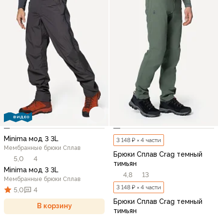
ВИДЕО
Minima мод 3 3L
3 148 ₽ × 4 части
Мембранные брюки Сплав
Брюки Сплав Crag темный
5,0
4
тимьян
Minima мод 3 3L
4,8
13
Мембранные брюки Сплав
3 148 ₽ × 4 части
5,0
4
Брюки Сплав Crag темный
В корзину
тимьян