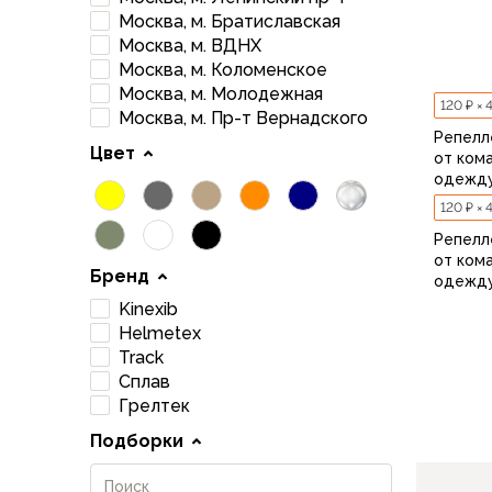
Футболки
Москва, м. Братиславская
Нижнее белье
Москва, м. ВДНХ
Обувь
Москва, м. Коломенское
Мужская обувь
Москва, м. Молодежная
Ботинки
120 ₽ × 
Москва, м. Пр-т Вернадского
Утепленные
Репелле
Цвет
от ком
Неутепленные
одежду
Полуботинки
120 ₽ × 
Кроссовки
Трейловые кроссовки
Репелле
от ком
Повседневные кроссовки
Бренд
одежду
Кроссовки треккинговые
Kinexib
Сапоги
Helmetex
Зимние
Track
Демисезонные
Сплав
Болотные сапоги, забродники
Грелтек
Вкладыши
Подборки
Сандалии
Гамаши, бахилы