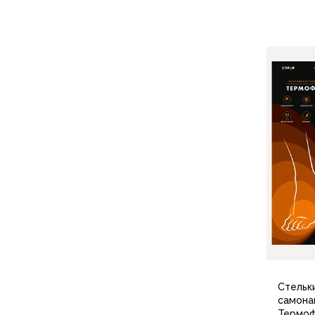
Варежки
Зимние перчатки
Всесезонные перчатки
Мембранные перчатки
Неопреновые перчатки
Полуперчатки
Головные уборы
Шапки
Маски, подшлемники
Капюшоны-банданы
Банданы, гейторы
Кепки и бейсболки
Шарфы
Панамы
Носки
Для треккинга
Носки для бега
Стельк
Повседневные
самона
Термо