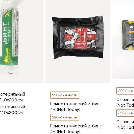
В корзину
299 ₽ × 4
естерильный
590 ₽ × 4 части
Окклюзи
" 10х200см
Гемостатический z-бинт
(Not Tod
естерильный
4м (Not Today)
" 10х200см
299 ₽ × 4
590 ₽ × 4 части
Окклюзи
Гемостатический z-бинт
(Not Tod
4м (Not Today)