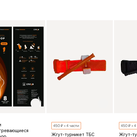
В корзину
В корзину
и
450 ₽ × 4 части
450 ₽ × 4
гревающиеся
Жгут-турникет ТБС
Жгут-ту
фор