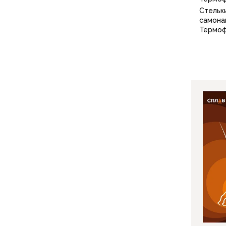
Для бивуака, чуни
Стельк
Мембранные носки
самона
Неопреновые носки
Термо
Ремни брючные
Уход за одеждой
Снаряжение
Палатки и тенты
1-местные
2-местные
3-местные
Более 5 мест
Тенты
Аксессуары
Гамаки
Спальные мешки
Пуховые спальники
С синтетическим утеплителем
Двухместные спальники
Вкладыши