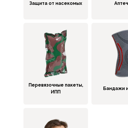
Брюки софтшелл и ветрозащита
Защита от насекомых
Апте
Флисовые брюки
Беговые и спортивные
Шорты
Брюки с синтетическим утеплителем
Термобелье
Термофутболки
Термокальсоны
Термотрусы
Комбинезоны, изотермики
Футболки, лонгсливы
Рубашки
Перевязочные пакеты,
Толстовки, худи
Бандажи 
ИПП
Нижнее белье
Спелеокомбинезоны
Женская одежда
Куртки
Мембранные куртки
Куртки софтшелл и ветрозащита