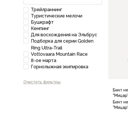
Аксессуары для обуви
Трейлраннинг
Уход за обувью
Туристические мелочи
Шнурки, стельки
Бушкрафт
Сушилки для обуви
Кемпинг
Клей
Для восхождения на Эльбрус
Ледоступы
Подборка для серии Golden
Женская обувь
Ring Ultra-Trail
Ботинки
Vottovaara Mountain Race
Кроссовки
8-ое марта
Сапоги
Горнолыжная экипировка
Гамаши, бахилы
Аксессуары для обуви
Очистить фильтры
Уход за обувью
Бинт н
Шнурки, стельки
"Мицар
Сушилки для обуви
Бинт н
Клей
"Мицар
Ледоступы
Аксессуары
Варежки и перчатки