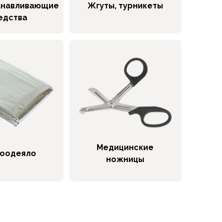
анавливающие
Жгуты, турникеты
едства
Медицинские
оодеяло
ножницы