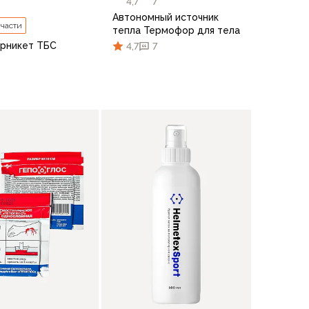
4,7
7
Автономный источник
 части
тепла Термофор для тела
рникет ТБС
4,7
7
В корзину
по 10 шт.
В корзину