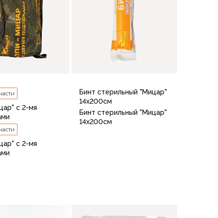
Бинт стерильный "Мицар"
 части
14х200см
цар" с 2-мя
Бинт стерильный "Мицар"
ами
14х200см
 части
цар" с 2-мя
ами
В корзину
В корзину