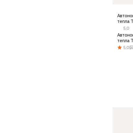
Компрессионные мешки
Подушки
Автоно
Коврики
тепла 
Надувные
5,0
Самонадувающиеся
Автоно
Пенки
тепла 
Сидушки
5,0
Аксессуары
Рюкзаки
Экспедиционные
Треккинговые
Легкоходные
Городские
Питьевые системы
Аксессуары
Сумки, кейсы и гермоупаковка
Сумки, баулы
Несессеры, кошельки
Гермоупаковка