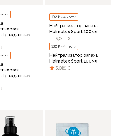
 части
132 ₽ × 4 части
ка
Нейтрализатор запаха
тическая
Helmetex Sport 100мл
с Гражданская
5,0
3
132 ₽ × 4 части
1
Нейтрализатор запаха
 части
Helmetex Sport 100мл
ка
5,0
3
тическая
с Гражданская
1
В корзину
В корзину