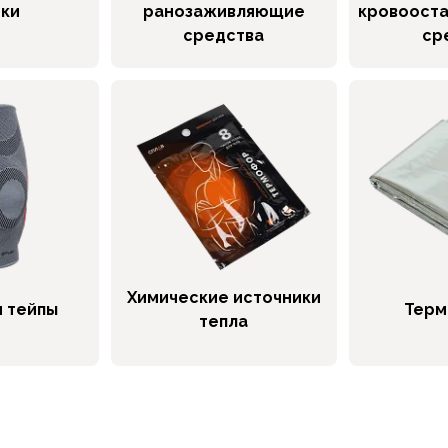
чки
ранозаживляющие
кровоост
средства
ср
Химические источники
и тейпы
Терм
тепла