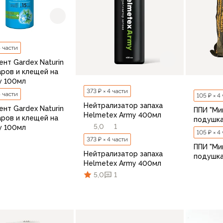
4 части
нт Gardex Naturin
аров и клещей на
 100мл
373 ₽ × 4 части
4 части
105 ₽ × 4
Нейтрализатор запаха
нт Gardex Naturin
ППИ "Ми
Helmetex Army 400мл
аров и клещей на
подушк
5,0
1
 100мл
105 ₽ × 4
373 ₽ × 4 части
ППИ "Ми
Нейтрализатор запаха
подушк
Helmetex Army 400мл
5,0
1
В корзину