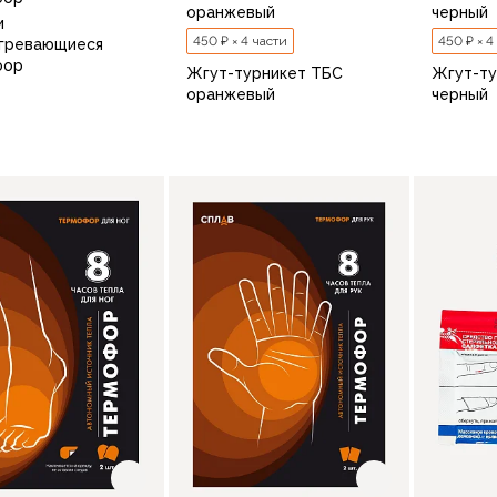
оранжевый
черный
и
450 ₽ × 4 части
450 ₽ × 4
гревающиеся
фор
Жгут-турникет ТБС
Жгут-ту
оранжевый
черный
В корзину
по 10 шт.
В корзину