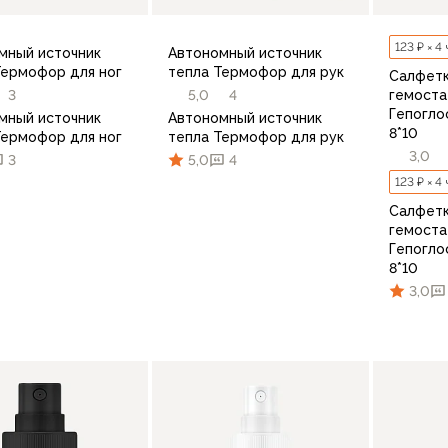
123 ₽ × 4
мный источник
Автономный источник
Термофор для ног
тепла Термофор для рук
Салфет
3
5,0
4
гемоста
Гепогло
мный источник
Автономный источник
8*10
Термофор для ног
тепла Термофор для рук
3,0
3
5,0
4
123 ₽ × 4
Салфет
гемоста
Гепогло
8*10
В корзину
В корзину
3,0
по 10 шт.
по 10 шт.