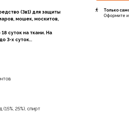
Только сам
дство (3в1) для защиты
Оформите и 
аров, мошек, москитов,
18 суток на ткани. На
до 3-х суток.
фектом. В очаге высокой
 использовать данное
ом “Бриз-антиклещ”,
им средством одежде.
ентов
иям для эффективной
зия видов кровососущих
ний (энцефалитов,
(15%, 25%), спирт
х масел – природных