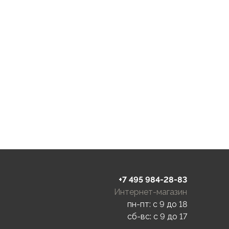
+7 495 984-28-83
Интернет-магазин
пн-пт: c 9 до 18
сб-вс: c 9 до 17