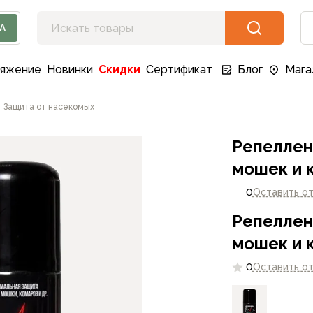
А
ряжение
Новинки
Скидки
Сертификат
Блог
Мага
Защита от насекомых
Репеллен
мошек и 
0
Оставить о
Репеллен
мошек и 
0
Оставить о