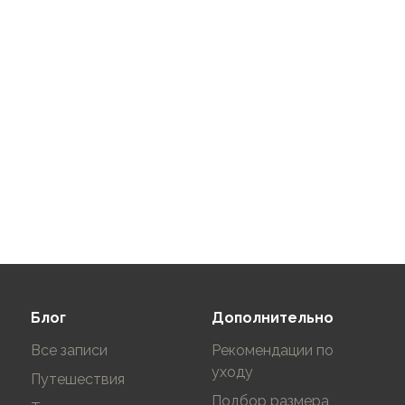
 настройками
нные на сайте могут
Блог
Дополнительно
Все записи
Рекомендации по
уходу
Путешествия
Подбор размера