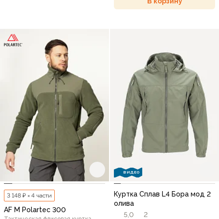
В корзину
ВИДЕО
Куртка Сплав L4 Бора мод 2
3 148 ₽ × 4 части
олива
AF M Polartec 300
5,0
2
Тактическая флисовая куртка