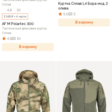
Куртка Сплав L4 Бора мод 2
Сплав
олива
4,8
10
5,0
2
3 148 ₽ × 4 части
В корзину
AF M Polartec 300
Тактическая флисовая куртка
Сплав
4,8
10
В корзину