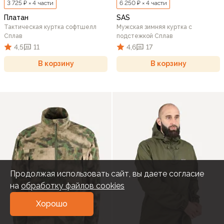
3 725 ₽ × 4 части
6 250 ₽ × 4 части
Платан
SAS
Тактическая куртка софтшелл
Мужская зимняя куртка с
Сплав
подстежкой Сплав
4,5
11
4,6
17
В корзину
В корзину
Продолжая использовать сайт, вы даете согласие
на
обработку файлов cookies
Хорошо