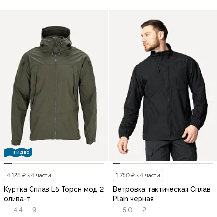
ВИДЕО
4 125 ₽ × 4 части
1 750 ₽ × 4 части
Куртка Сплав L5 Торон мод 2
Ветровка тактическая Сплав
олива-т
Plain черная
4,4
9
5,0
2