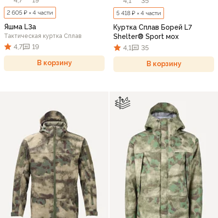
4,1
35
2 605 ₽ × 4 части
5 418 ₽ × 4 части
Яшма L3a
Куртка Сплав Борей L7
Тактическая куртка Сплав
Shelter® Sport мох
4,7
19
4,1
35
В корзину
В корзину