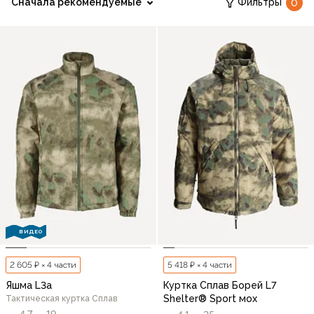
Сначала рекомендуемые
Фильтры
0
ВИДЕО
2 605 ₽ × 4 части
5 418 ₽ × 4 части
Яшма L3a
Куртка Сплав Борей L7
Shelter® Sport мох
Тактическая куртка Сплав
4,7
19