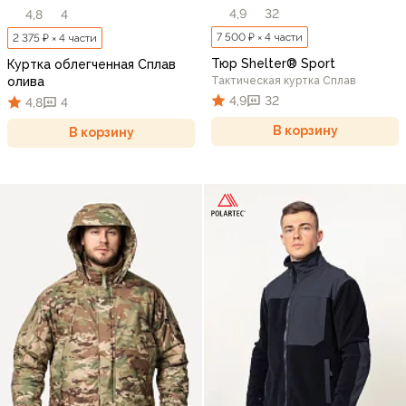
4,9
32
4,8
4
7 500 ₽ × 4 части
2 375 ₽ × 4 части
Тюр Shelter® Sport
Куртка облегченная Сплав
олива
Тактическая куртка Сплав
4,9
32
4,8
4
В корзину
В корзину