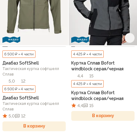
ВИДЕО
ВИДЕО
6 500 ₽ × 4 части
4 425 ₽ × 4 части
Диабаз SoftShell
Куртка Сплав Bofort
windblock серая/черная
Тактическая куртка софтшелл
Сплав
4,4
15
5,0
12
4 425 ₽ × 4 части
6 500 ₽ × 4 части
Куртка Сплав Bofort
Диабаз SoftShell
windblock серая/черная
Тактическая куртка софтшелл
4,4
15
Сплав
В корзину
5,0
12
В корзину