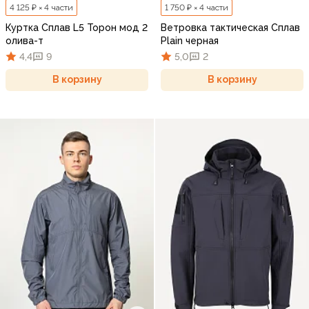
4 125 ₽ × 4 части
1 750 ₽ × 4 части
Куртка Сплав L5 Торон мод 2
Ветровка тактическая Сплав
олива-т
Plain черная
4,4
9
5,0
2
В корзину
В корзину