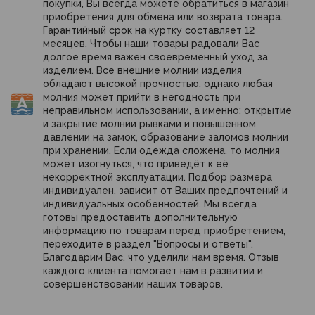
покупки, Вы всегда можете обратиться в магазин
влагозащитная молния работает в любых
приобретения для обмена или возврата товара.
Гарантийный срок на куртку составляет 12
условиях исправно (есть такая в использовании, в
месяцев. Чтобы наши товары радовали Вас
более жёстких условиях эксплуатации), считаю
долгое время важен своевременный уход за
это натуральной диверсией.
изделием. Все внешние молнии изделия
обладают высокой прочностью, однако любая
молния может прийти в негодность при
2. Далее - предположу что клей, который
неправильном использовании, а именно: открытие
используется для заклейки швов с внутренней
и закрытие молнии рывками и повышенном
стороны, по характеристикам примерно равен
давлении на замок, образование заломов молнии
клею ПВХ, так как накладки герметизации шва
при хранении. Если одежда сложена, то молния
может изогнуться, что приведёт к её
отвалились уже после 1 года эксплуатации, фото
некорректной эксплуатации. Подбор размера
также прилагаю. Причём, сама герметизация швов
индивидуален, зависит от Ваших предпочтений и
пропала после 2 месяца эксплуатации.
индивидуальных особенностей. Мы всегда
По поводу самой мембраны, сказать могу не
готовы предоставить дополнительную
информацию по товарам перед приобретением,
много, так как уже описанные швы начинают течь,
переходите в раздел "Вопросы и ответы".
раньше чем удаётся понять ее преимущества,
Благодарим Вас, что уделили нам время. Отзыв
однако парниковый эффект появляется бодро и
каждого клиента помогает нам в развитии и
быстро.
совершенствовании наших товаров.
Также предупрежу оправдания Сплава, по поводу