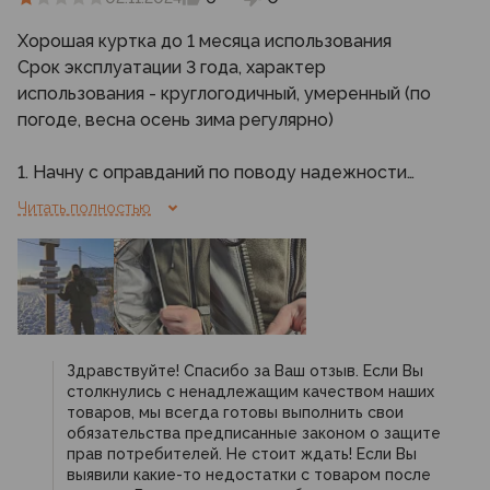
Хорошая куртка до 1 месяца использования
Срок эксплуатации 3 года, характер
использования - круглогодичный, умеренный (по
погоде, весна осень зима регулярно)
1. Начну с оправданий по поводу надежности
тракторной молнии - эти истории для бедных
Читать полностью
оставьте на Вайлдберриз, тракторная молния
просто дешевле, проще и течет как дуршлаг, на
деле же внутренний клапан ВСЕГДА!,
закусывается этой молнией, что приводит к
утыканиям (в некоторых ситуациях с этим
абсолютно невозможно мириться), а при их
Здравствуйте! Спасибо за Ваш отзыв. Если Вы
устранении рано или поздно прводит к
столкнулись с ненадлежащим качеством наших
вырыванию зубов бегунком или клапаном, фото
товаров, мы всегда готовы выполнить свои
зубов прилагаю. Я решительно не понимаю зачем
обязательства предписанные законом о защите
прав потребителей. Не стоит ждать! Если Вы
это сделано, ибо на китайских поделках
выявили какие-то недостатки с товаром после
мембранных курток, обычная "ненадежная*