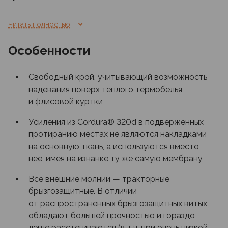
Внимание! Данная куртка не является шестым
Читать полностью
слоем военных многослойных систем одежды
(облегченным и упрощенным комплектом,
Особенности
транспортируемым в рюкзаке на случай осадков),
а представляет собой полноценное
Свободный крой, учитывающий возможность
по конструкции изделие для постоянной носки.
надевания поверх теплого термобелья
Капюшон не рассчитан на использование
и флисовой куртки
со шлемом
Усиления из Cordura® 320d в подверженных
Гарантийный срок на куртку составляет 12
протиранию местах не являются накладками
месяцев
на основную ткань, а используются вместо
нее, имея на изнанке ту же самую мембрану
Все внешние молнии — тракторные
брызгозащитные. В отличии
от распространенных брызгозащитных витых,
обладают большей прочностью и гораздо
легче расстегиваются (в т.ч. при очень низкой