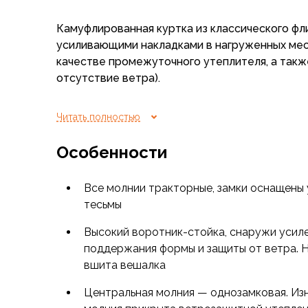
Флисовые куртки
Камуфлированная куртка из классического фл
Беговые и спортивные
усиливающими накладками в нагруженных мес
Пончо и дождевики
качестве промежуточного утеплителя, а такж
Пуховые куртки
отсутствие ветра).
Куртки с синтетическим утеплителем
Жилеты
Является более функциональным вариантом
к
Брюки
Читать полностью
аналогичного флисового материала.
Мембранные брюки
Брюки софтшелл и ветрозащита
Особенности
Брюки с синтетическим утеплителем
Флисовые брюки
Все молнии тракторные, замки оснащены
Беговые и спортивные
тесьмы
Шорты
Термобелье
Высокий воротник-стойка, снаружи усил
Термофутболки
поддержания формы и защиты от ветра. Н
Термолеггинсы
вшита вешалка
Термотрусы
Центральная молния — однозамковая. Из
Толстовки, худи