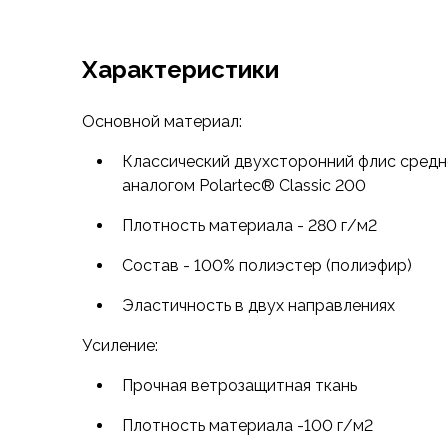
Аксессуары для обуви
Уход за обувью
Шнурки, стельки
Характеристики
Сушилки для обуви
Клей
Основной материал:
Ледоступы
Женская обувь
Классический двухсторонний флис средн
Ботинки
аналогом Polartec® Classic 200
Кроссовки
Плотность материала - 280 г/м2
Сапоги
Гамаши, бахилы
Состав - 100% полиэстер (полиэфир)
Аксессуары для обуви
Уход за обувью
Эластичность в двух направлениях
Шнурки, стельки
Усиление:
Сушилки для обуви
Клей
Прочная ветрозащитная ткань
Ледоступы
Аксессуары
Плотность материала -100 г/м2
Варежки и перчатки