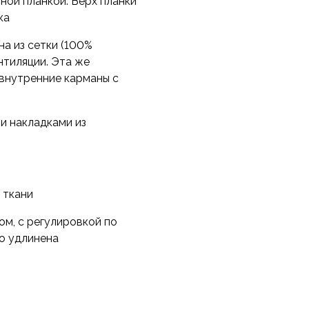
ной планкой. Верх планки
ка
на из сетки (100%
нтиляции. Эта же
 внутренние карманы с
и накладками из
 ткани
ом, с регулировкой по
о удлинена
ы