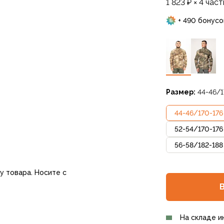
1 823 ₽ × 4 част
+ 490 бонусо
Размер:
44-46/1
44-46
/
170-176
52-54
/
170-176
56-58
/
182-188
у товара. Носите с
На складе и