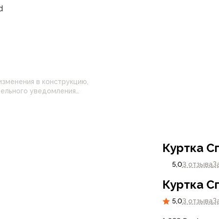
d
изменения в конструкцию,
 настройками
нные на сайте могут
Куртка Сп
5,0
3 отзыва
З
Куртка Сп
5,0
3 отзыва
З