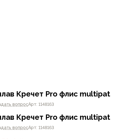
лав Кречет Pro флис multipat
адать вопрос
Арт: 1148163
лав Кречет Pro флис multipat
адать вопрос
Арт: 1148163