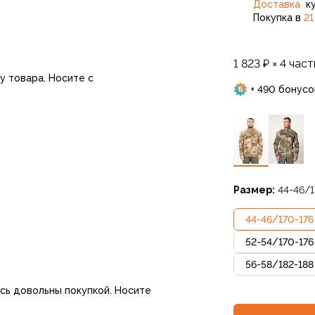
Доставка
ку
Покупка в
21
1 823 ₽ × 4 част
у товара. Носите с
+ 490 бонусо
Размер:
44-46/1
44-46
/
170-176
52-54
/
170-176
56-58
/
182-188
ись довольны покупкой. Носите