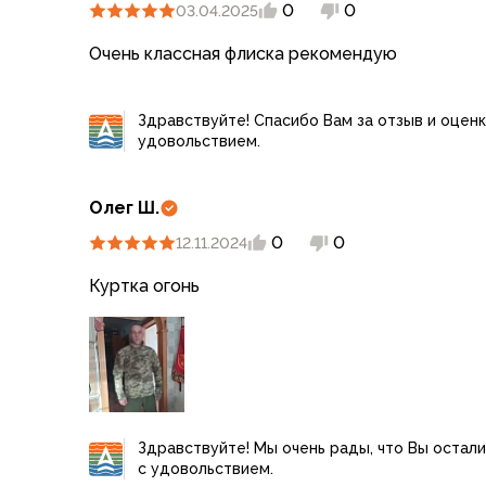
0
0
Компрессионные мешки
03.04.2025
Подушки
Очень классная флиска рекомендую
Коврики
Надувные
Самонадувающиеся
Здравствуйте! Спасибо Вам за отзыв и оценк
Пенки
удовольствием.
Сидушки
Аксессуары
Олег Ш.
Рюкзаки
0
0
12.11.2024
Экспедиционные
Треккинговые
Куртка огонь
Легкоходные
Городские
Питьевые системы
Аксессуары
Сумки, кейсы и гермоупаковка
Сумки, баулы
Здравствуйте! Мы очень рады, что Вы остал
Несессеры, кошельки
с удовольствием.
Гермоупаковка