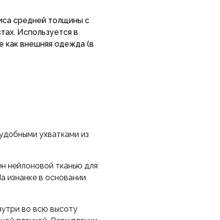
иса средней толщины с
тах. Используется в
е как внешняя одежда (в
уртки Кречет
из
 удобными ухватками из
ен нейлоновой тканью для
а изнанке в основании
нутри во всю высоту