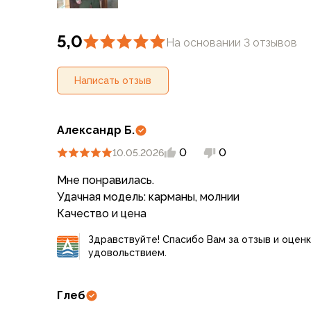
Для бивуака, чуни
Мембранные носки
Неопреновые носки
5,0
На основании 3 отзывов
Ремни брючные
Уход за одеждой
Написать отзыв
Снаряжение
Палатки и тенты
1-местные
Александр Б.
2-местные
3-местные
0
0
10.05.2026
Более 5 мест
Мне понравилась.
Тенты
Удачная модель: карманы, молнии
Аксессуары
Качество и цена
Гамаки
Спальные мешки
Здравствуйте! Спасибо Вам за отзыв и оценк
Пуховые спальники
удовольствием.
С синтетическим утеплителем
Двухместные спальники
Глеб
Вкладыши