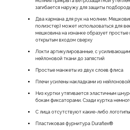
молния прикрыта ветрозащитной утеплен
Футболки
загибается наружу для защиты подбород
Нижнее белье
Обувь
Два кармана для рук на молнии. Мешкови
Мужская обувь
полиэстер) может использоваться для ве
Ботинки
мешковина на изнанке образует простые
Утепленные
открытым входом сверху
Неутепленные
Полуботинки
Локти артикулированные, с усиливающим
Кроссовки
нейлоновой ткани до запястий
Трейловые кроссовки
Простые манжеты из двух слоев флиса
Повседневные кроссовки
Кроссовки треккинговые
Плечи усилены накладками из нейлоновой
Сапоги
Зимние
Низ куртки утягивается эластичным шнур
Демисезонные
бокам фиксаторами. Сзади куртка немног
Болотные сапоги, забродники
С лица отсутствуют какие-либо логотип
Вкладыши
Сандалии
Пластиковая фурнитура Duraflex®
Гамаши, бахилы