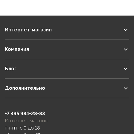
Футболка Сплав беговая
Футболка Сплав беговая
Logo синяя/серая
Logo зеленая/серая
5,0
5
5,0
5
В корзину
В корзину