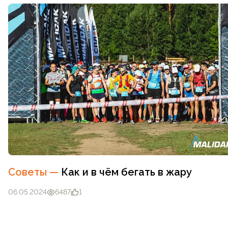
Футболка Сплав беговая
Футболка Сплав беговая
Logo L/S зеленая/серая
Logo оранжевая/серая
5,0
7
5,0
5
В корзину
В корзину