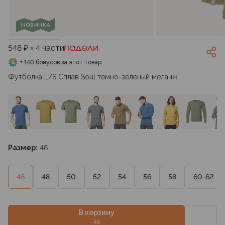
НОВИНКА
548 ₽ × 4 части
+ 140 бонусов за этот товар
Футболка L/S Сплав Soul темно-зеленый меланж
Размер:
46
46
48
50
52
54
56
58
60-62
В корзину
46