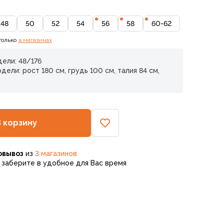
48
50
52
54
56
58
60-62
только
в магазинах
ели: 48/176
ели: рост 180 см, грудь 100 см, талия 84 см,
В корзину
овывоз
из
3 магазинов
заберите в удобное для Вас время