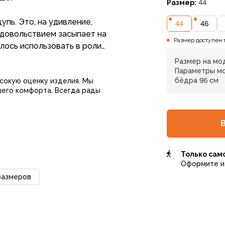
Размер:
44
пь. Это, на удивление,
44
46
удовольствием засыпает на
Размер доступен 
ь использовать в роли
Размер на мод
Параметры мод
бёдра 96 см
ысокую оценку изделия. Мы
шего комфорта. Всегда рады
Только сам
Оформите и 
размеров