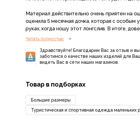
Аксессуары для обуви
Уход за обувью
Материал действительно очень приятен на ощу
Шнурки, стельки
оценила 5 месячная дочка, которая с особым 
Сушилки для обуви
руках, когда ношу этот лонгслив. В итоге, довелос
Клей
пижамы и получилось отлично.
Читать полностью
Ледоступы
Женская обувь
Здравствуйте! Благодарим Вас за отзыв и в
Ботинки
заботимся о качестве наших изделий для Ва
видеть Вас в сети наших магазинов.
Кроссовки
Сапоги
Гамаши, бахилы
Товар в подборках
Аксессуары для обуви
Уход за обувью
Большие размеры
Шнурки, стельки
Сушилки для обуви
Туристическая и спортивная одежда маленьких 
Клей
Ледоступы
Аксессуары
Варежки и перчатки