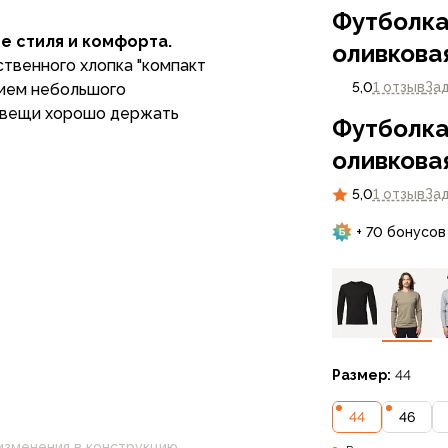
Футболка 
ие стиля и комфорта.
оливкова
ственного хлопка "компакт
5,0
1 отзыв
За
нием небольшого
т вещи хорошо держать
Футболка 
оливкова
кновение различных
износу, не садится после
5,0
1 отзыв
За
гающий силуэт,
+ 70 бонусов
рдероба, подходящий как для
ха.
Размер:
44
44
46
изменения в конструкцию,