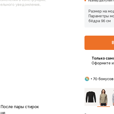
Размер доступен 
Размер на мод
 настройками
Параметры мод
нные на сайте могут
бёдра 96 см
Только сам
Оформите и 
+ 70 бонусов
 После пары стирок
ьше.