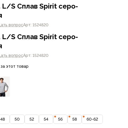
L/S Сплав Spirit серо-
я
дать вопрос
Арт: 1524820
L/S Сплав Spirit серо-
я
дать вопрос
Арт: 1524820
 за этот товар
48
50
52
54
56
58
60-62