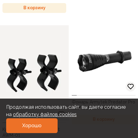
В корзину
Фонарь Armytek Predator Pro
Продолжая использовать сайт, вы даете согласие
v3 XHP35 HI (Теплый)
на
обработку файлов cookies
В корзину
Хорошо
Крепление Armytek mount
AWM-01