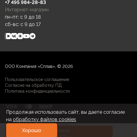
+7 495 984-28-83
Длина фонаря: 154 мм
Интернет-магазин
пн-пт: c 9 до 18
Вес: 135 г
сб-вс: c 9 до 17
Тело и долговечность корпуса
Материал корпуса: Авиационный алюминий
Антиабразивное покрытие: Премиум тип III
ООО Компания «Сплав», © 2026
твёрдое анодирование 400HV
Пользовательское соглашение
Безопасная глубина погружения: 50 м
Согласие на обработку ПД
Политика конфиденциальности
Стандарт пыле- и водонепронецаемости: IP68
(наивысший)
Продолжая использовать сайт, вы даете согласие
на
обработку файлов cookies
Разработка и развитие
Рабочая температура: -25.+40 °C
Хорошо
В корзину
Onesize
Ударопрочность: 30 м