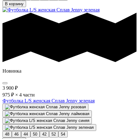
В корзину
Новинка
3 900
₽
975 ₽ × 4 части
Футболка L/S женская Сплав Jenny зеленая
48
46
44
50
42
52
54