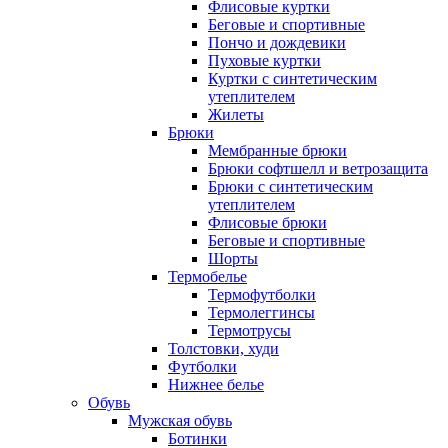
Флисовые куртки
Беговые и спортивные
Пончо и дождевики
Пуховые куртки
Куртки с синтетическим
утеплителем
Жилеты
Брюки
Мембранные брюки
Брюки софтшелл и ветрозащита
Брюки с синтетическим
утеплителем
Флисовые брюки
Беговые и спортивные
Шорты
Термобелье
Термофутболки
Термолеггинсы
Термотрусы
Толстовки, худи
Футболки
Нижнее белье
Обувь
Мужская обувь
Ботинки