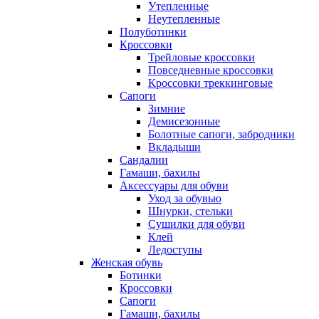
Утепленные
Неутепленные
Полуботинки
Кроссовки
Трейловые кроссовки
Повседневные кроссовки
Кроссовки треккинговые
Сапоги
Зимние
Демисезонные
Болотные сапоги, забродники
Вкладыши
Сандалии
Гамаши, бахилы
Аксессуары для обуви
Уход за обувью
Шнурки, стельки
Сушилки для обуви
Клей
Ледоступы
Женская обувь
Ботинки
Кроссовки
Сапоги
Гамаши, бахилы