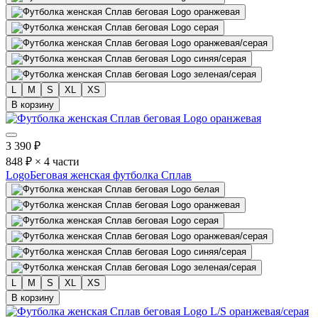
L
M
S
XL
XS
В корзину
3 390
₽
848 ₽ × 4 части
Logo
Беговая женская футболка Сплав
L
M
S
XL
XS
В корзину