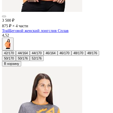
3 500
₽
875 ₽ × 4 части
Trail
Беговой женский лонгслив Сплав
4,5
2
42/170
44/164
44/170
46/164
46/170
48/170
48/176
50/170
50/176
52/176
В корзину