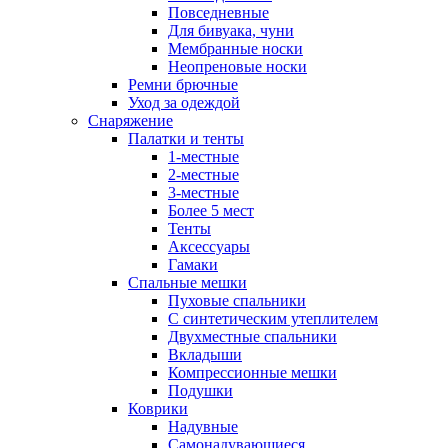
Повседневные
Для бивуака, чуни
Мембранные носки
Неопреновые носки
Ремни брючные
Уход за одеждой
Снаряжение
Палатки и тенты
1-местные
2-местные
3-местные
Более 5 мест
Тенты
Аксессуары
Гамаки
Спальные мешки
Пуховые спальники
С синтетическим утеплителем
Двухместные спальники
Вкладыши
Компрессионные мешки
Подушки
Коврики
Надувные
Самонадувающиеся