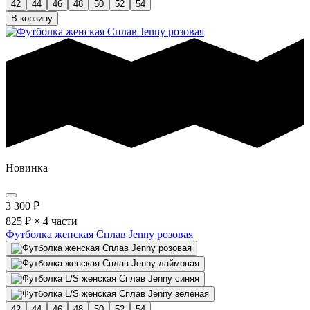
42
44
46
48
50
52
54
В корзину
Новинка
3 300
₽
825 ₽ × 4 части
Футболка женская Сплав Jenny розовая
42
44
46
48
50
52
54