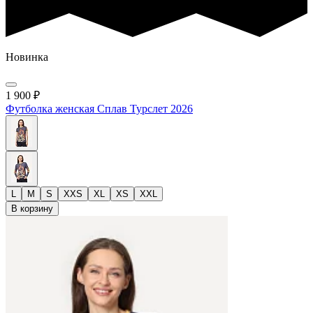
Новинка
1 900
₽
Футболка женская Сплав Турслет 2026
L
M
S
XXS
XL
XS
XXL
В корзину