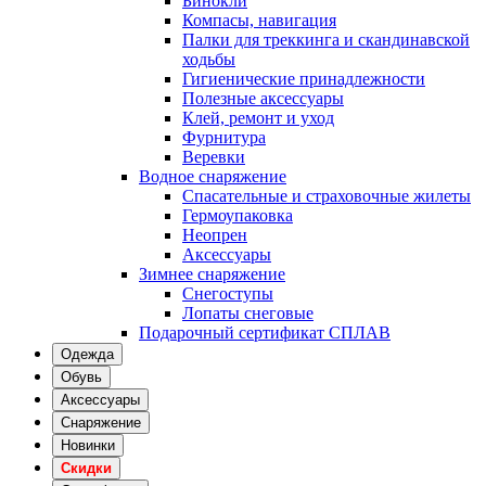
Бинокли
Компасы, навигация
Палки для треккинга и скандинавской
ходьбы
Гигиенические принадлежности
Полезные аксессуары
Клей, ремонт и уход
Фурнитура
Веревки
Водное снаряжение
Спасательные и страховочные жилеты
Гермоупаковка
Неопрен
Аксессуары
Зимнее снаряжение
Снегоступы
Лопаты снеговые
Подарочный сертификат СПЛАВ
Одежда
Обувь
Аксессуары
Снаряжение
Новинки
Скидки