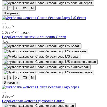
L
S
XL
XS
M
В корзину
4 350
₽
1 088 ₽ × 4 части
Logo
Беговой женский лонгслив Сплав
4,5
2
L
S
XL
XS
M
В корзину
3 390
₽
Logo
Беговая женская футболка Сплав