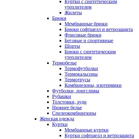
Куртки с синтетическим
утеплителем
Жилеты
Брюки
Мембранные брюки
Брюки софтшелл и ветрозащита
Флисовые брюки
Беговые и спортивные
Шорты
Брюки с синтетическим
утеплителем
Термобелье
Термофутболки
Термокальсоны
Термотрусы
Комбинезоны, изотермики
Футболки, лонгсливы
Рубашки
Толстовки, худи
Нижнее белье
Спелеокомбинезоны
Женская одежда
Куртки
Мембранные куртки
Куртки софтшелл и ветрозащита