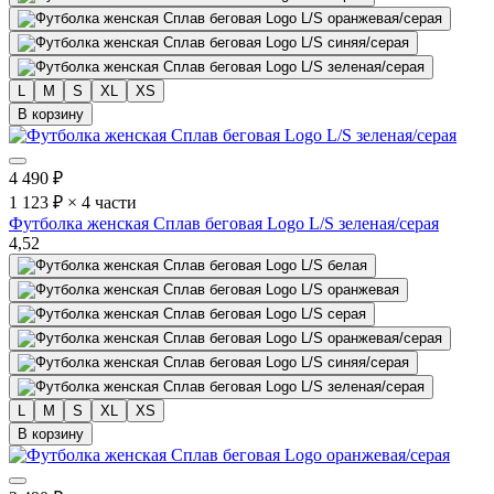
L
M
S
XL
XS
В корзину
4 490
₽
1 123 ₽ × 4 части
Футболка женская Сплав беговая Logo L/S зеленая/серая
4,5
2
L
M
S
XL
XS
В корзину