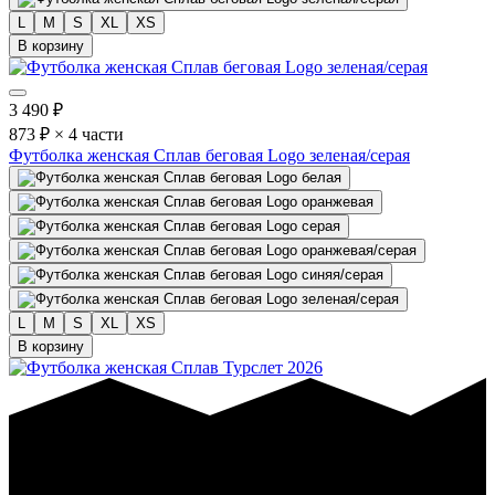
L
M
S
XL
XS
В корзину
3 490
₽
873 ₽ × 4 части
Футболка женская Сплав беговая Logo зеленая/серая
L
M
S
XL
XS
В корзину