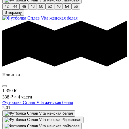
42
44
46
48
50
52
40
54
56
В корзину
Новинка
1 350
₽
338 ₽ × 4 части
Футболка Сплав Vita женская белая
5,0
1