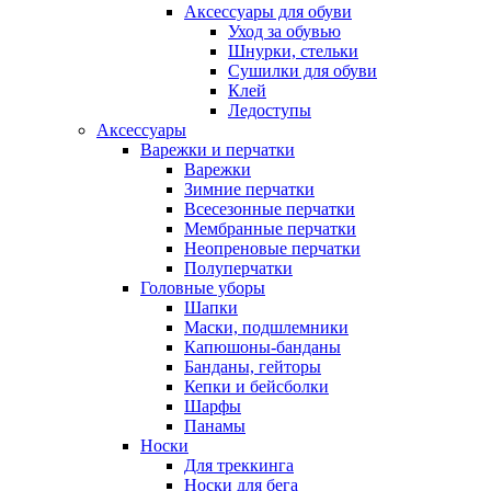
Аксессуары для обуви
Уход за обувью
Шнурки, стельки
Сушилки для обуви
Клей
Ледоступы
Аксессуары
Варежки и перчатки
Варежки
Зимние перчатки
Всесезонные перчатки
Мембранные перчатки
Неопреновые перчатки
Полуперчатки
Головные уборы
Шапки
Маски, подшлемники
Капюшоны-банданы
Банданы, гейторы
Кепки и бейсболки
Шарфы
Панамы
Носки
Для треккинга
Носки для бега