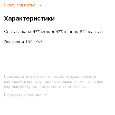
отличную посадку и свободу движений. Лёгкая и
Читать полностью
дышащая ткань сделает её незаменимой в вашем
гардеробе на любой сезон.
Характеристики
Состав ткани: 47% модал, 47% хлопок, 6% эластан
Вес ткани: 180 г/м².
Производитель оставляет за собой право вносить
изменения в конструкцию, материалы и комплектацию
изделия без предварительного уведомления
потребителя. Цвет изделия на фотографии может
Показать полностью
отличаться от реального цвета товара, что связано с
искажением цветопередачи монитора, настройками
фотоаппаратуры и прочими факторами. Цены указанные
на сайте могут отличаться от цен в розничных