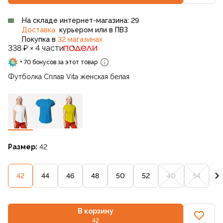
На складе интернет-магазина: 29
Доставка
курьером или в ПВЗ
Покупка в
32 магазинах
338 ₽ × 4 части
+ 70 бонусов за этот товар
Футболка Сплав Vita женская белая
Размер:
42
42
44
46
48
50
52
40
54
5
В корзину
42