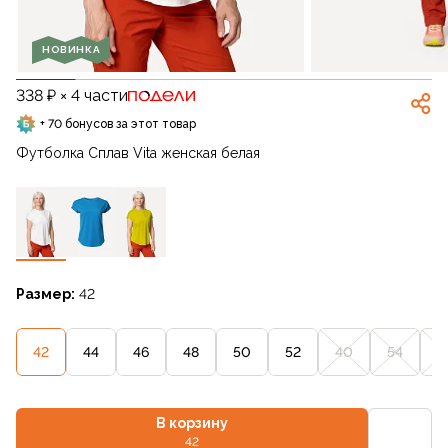
НОВИНКА
338 ₽ × 4 части
+ 70 бонусов за этот товар
Футболка Сплав Vita женская белая
Размер:
42
42
44
46
48
50
52
40
54
5
В корзину
42