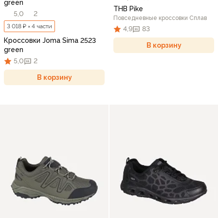
green
THB Pike
5,0
2
Повседневные кроссовки Сплав
3 018 ₽ × 4 части
4,9
83
Кроссовки Joma Sima 2523
В корзину
green
5,0
2
В корзину