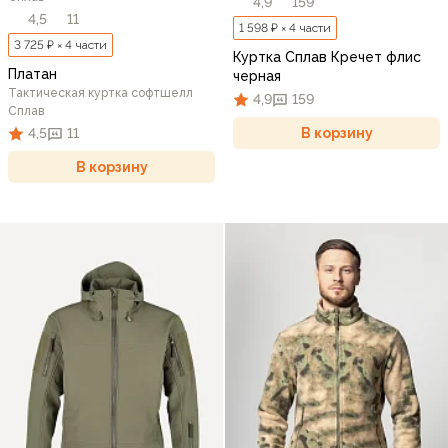
4,9
159
4,5
11
1 598 ₽ × 4 части
3 725 ₽ × 4 части
Куртка Сплав Кречет флис
Платан
черная
Тактическая куртка софтшелл
4,9
159
Сплав
В корзину
4,5
11
В корзину