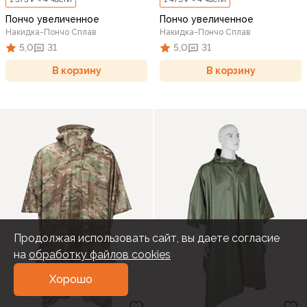
Пончо увеличенное
Пончо увеличенное
Накидка-Пончо Сплав
Накидка-Пончо Сплав
5,0
31
5,0
31
В корзину
В корзину
Продолжая использовать сайт, вы даете согласие
на
обработку файлов cookies
Хорошо