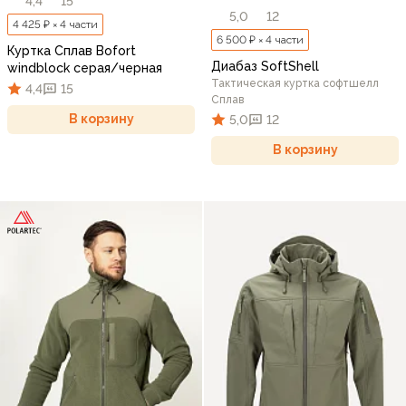
4,4
15
5,0
12
4 425 ₽ × 4 части
6 500 ₽ × 4 части
Куртка Сплав Bofort
Диабаз SoftShell
windblock серая/черная
Тактическая куртка софтшелл
4,4
15
Сплав
В корзину
5,0
12
В корзину