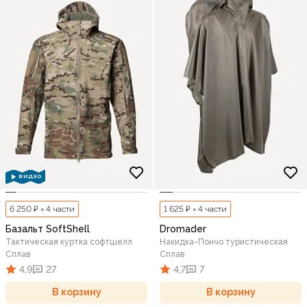
ВИДЕО
6 250 ₽ × 4 части
1 625 ₽ × 4 части
Базальт SoftShell
Dromader
Тактическая куртка софтшелл
Накидка-Пончо туристическая
Сплав
Сплав
4,9
27
4,7
7
В корзину
В корзину