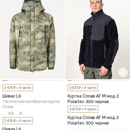
2 475 ₽ × 4 части
3 673 ₽ × 4 части
Шквал L6
Куртка Сплав AF M мод 2
Polartec 300 черная
Тактическая мембранная куртка
Сплав
3 673 ₽ × 4 части
4,8
8
Куртка Сплав AF M мод 2
2 475 ₽ × 4 части
Polartec 300 черная
Шквал L6