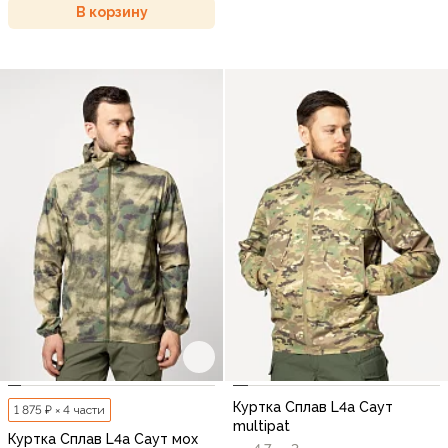
В корзину
Куртка Сплав L4a Саут
1 875 ₽ × 4 части
multipat
Куртка Сплав L4a Саут мох