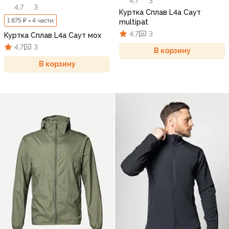
4,7
3
4,7
3
Куртка Сплав L4a Саут
1 875 ₽ × 4 части
multipat
4,7
3
Куртка Сплав L4a Саут мох
4,7
3
В корзину
В корзину