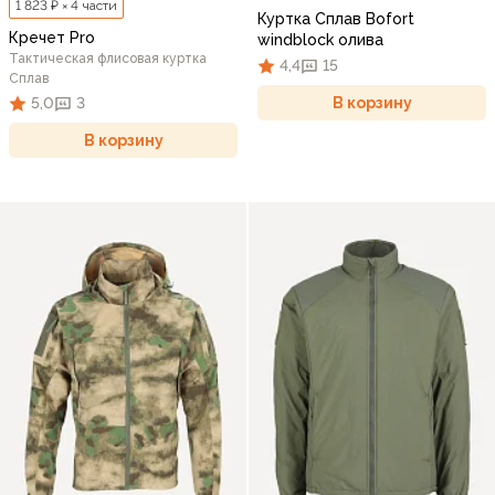
1 823 ₽ × 4 части
Куртка Сплав Bofort
Кречет Pro
windblock олива
Тактическая флисовая куртка
4,4
15
Сплав
В корзину
5,0
3
В корзину