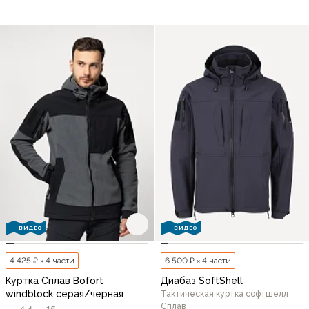
ВИДЕО
ВИДЕО
4 425 ₽ × 4 части
6 500 ₽ × 4 части
Куртка Сплав Bofort
Диабаз SoftShell
windblock серая/черная
Тактическая куртка софтшелл
Сплав