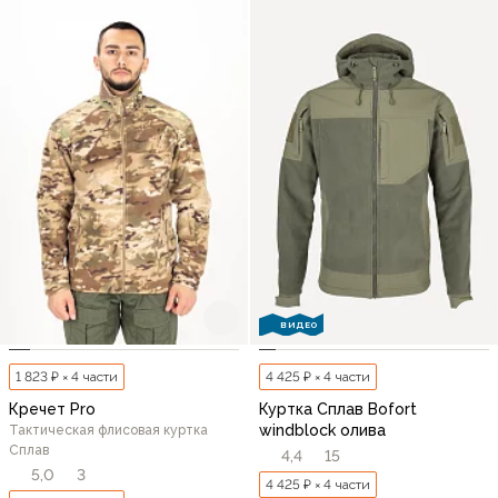
ВИДЕО
1 823 ₽ × 4 части
4 425 ₽ × 4 части
Кречет Pro
Куртка Сплав Bofort
windblock олива
Тактическая флисовая куртка
Сплав
4,4
15
5,0
3
4 425 ₽ × 4 части