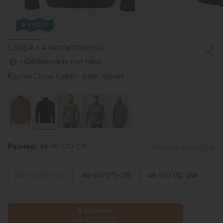
ВИДЕО
1 598 ₽ × 4 части
+ 420 бонусов за этот товар
Куртка Сплав Кречет флис черная
Размер:
44-46/170-176
Таблица размеров
44-46/170-176
48-50/170-176
48-50/182-188
52
В корзину
44-46/170-176