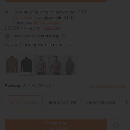
На складе интернет-магазина: >100
Доставка
курьером или в ПВЗ
Покупка в
40 магазинах
1 598 ₽ × 4 части
+ 420 бонусов за этот товар
Куртка Сплав Кречет флис черная
Размер:
44-46/170-176
Таблица размеров
44-46/170-176
48-50/170-176
48-50/182-188
52
В корзину
44-46/170-176