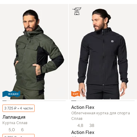
ВИДЕО
ХИТ
Action Flex
3 725 ₽ × 4 части
Облегченная куртка для спорта
Лапландия
Сплав
Куртка Сплав
4,8
38
5,0
6
Action Flex