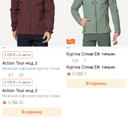
ХИТ
Куртка Сплав Efir тимьян
3 725 ₽ × 4 части
5,0
7
Action Tour мод 2
Куртка Сплав Efir тимьян
Мужская софтшелл куртка Сплав
5,0
7
4,7
22
3 725 ₽ × 4 части
В корзину
Action Tour мод 2
Мужская софтшелл куртка Сплав
4,7
22
В корзину