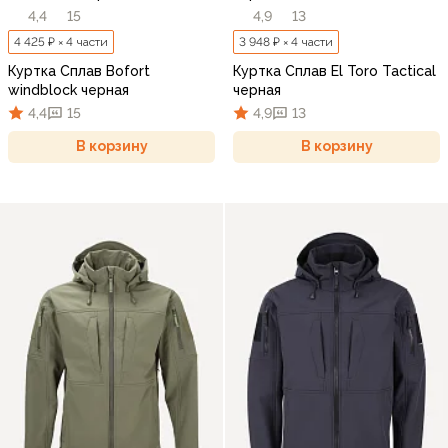
4,4
15
4,9
13
4 425 ₽ × 4 части
3 948 ₽ × 4 части
Куртка Сплав Bofort
Куртка Сплав El Toro Tactical
windblock черная
черная
4,4
15
4,9
13
В корзину
В корзину