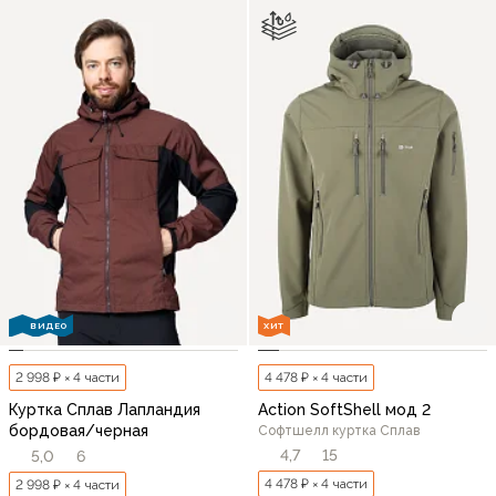
ВИДЕО
ХИТ
2 998 ₽ × 4 части
4 478 ₽ × 4 части
Куртка Сплав Лапландия
Action SoftShell мод 2
бордовая/черная
Софтшелл куртка Сплав
4,7
15
5,0
6
4 478 ₽ × 4 части
2 998 ₽ × 4 части