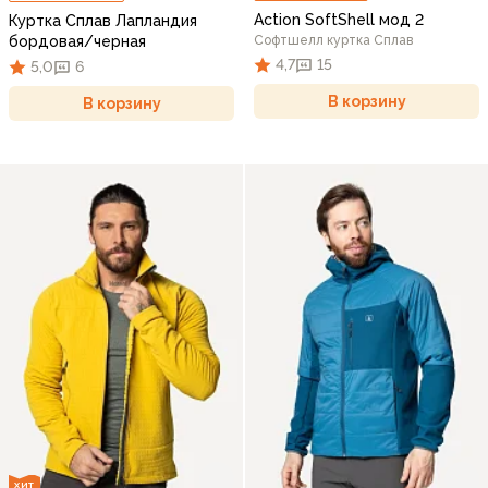
Action SoftShell мод 2
Куртка Сплав Лапландия
бордовая/черная
Софтшелл куртка Сплав
4,7
15
5,0
6
В корзину
В корзину
ХИТ