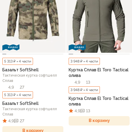
ВИДЕО
ВИДЕО
5 313 ₽ × 4 части
3 948 ₽ × 4 части
Базальт SoftShell
Куртка Сплав El Toro Tactical
олива
Тактическая куртка софтшелл
Сплав
4,9
13
4,9
27
3 948 ₽ × 4 части
5 313 ₽ × 4 части
Куртка Сплав El Toro Tactical
Базальт SoftShell
олива
Тактическая куртка софтшелл
4,9
13
Сплав
В корзину
4,9
27
В корзину