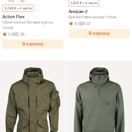
4,8
38
1 825 ₽ × 4 части
3 248 ₽ × 4 части
Анорак-2
Action Flex
Брезентовый анорак Сплав
Облегченная беговая куртка
4,9
13
Сплав
В корзину
4,8
38
В корзину