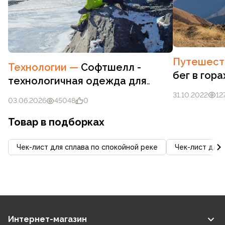
Путешест
Технологии
—
Софтшелл -
бег в гор
технологичная одежда для
возможнос
любых погодных условий
31.10.2022
12
собой
03.06.2026
45048
0
Товар в подборках
Чек-лист для сплава по спокойной реке
Чек-лист для 
Интернет-магазин