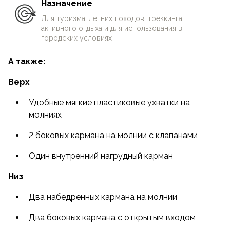
Назначение
нужно только подобрать внутренние слои по
погоде.
Для туризма, летних походов, треккинга,
активного отдыха и для использования в
городских условиях
Лёгкие, износостойкие и комфортные шорты
Action Flex разработаны для умеренных
А также:
активностей в тёплую погоду, универсальны
для треккинга и путешествий.
Верх
Удобные мягкие пластиковые ухватки на
Шорты Action Flex с зауженным анатомическим
молниях
кроем быстро высыхают, обладают
сбалансированной воздухопроницаемостью,
2 боковых кармана на молнии с клапанами
обеспечивают комфорт. Полная свобода
движений, компактность и лёгкость делают эти
Один внутренний нагрудный карман
шорты очевидным выбором для летних походов,
Низ
треккинга и широкого спектра активностей на
природе.
Два набедренных кармана на молнии
Женские шорты Action Flex
Два боковых кармана с открытым входом