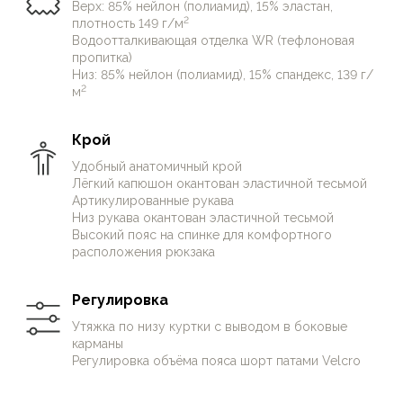
удобством.
Верх: 85% нейлон (полиамид), 15% эластан,
2
Изготовленная из прочного на разрыв, стойкого к
плотность 149 г/м
Водоотталкивающая отделка WR (тефлоновая
истиранию эластичного нейлона с
пропитка)
водоотталкивающей пропиткой куртка отлично
Низ: 85% нейлон (полиамид), 15% спандекс, 139 г/
подходит для длительного или (и) активного
2
м
движения.
Защитная планка под центральной молнией,
Крой
лёгкий, окантованный эластичной тесьмой
Удобный анатомичный крой
капюшон и утяжка по низу куртки — защищают от
Лёгкий капюшон окантован эластичной тесьмой
ветра. Концы нижней утяжки выводятся в боковые
Артикулированные рукава
карманы, что очень удобно в непогоду.
Низ рукава окантован эластичной тесьмой
Высокий пояс на спинке для комфортного
В куртке три кармана на молнии — два боковых с
расположения рюкзака
клапанами, а также внутренний нагрудный карман.
На всех замках молний куртки удобные мягкие
Регулировка
ухватки.
Куртка «дышит», защищает от лёгкого дождя, а
Утяжка по низу куртки с выводом в боковые
карманы
намокнув, быстро высыхает.
Регулировка объёма пояса шорт патами Velcro
Ветроустойчивость куртки сильно расширяет
температурный диапазон её использования —