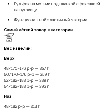
Гульфик на молнии под планкой с фиксацией
на пуговицу
Функциональный эластичный материал
Самый лёгкий товар в категории
Вес изделий:
Верх
48/170−176
р-р
— 357 г
50/170−176
р-р
— 359 г
52/182−188
р-р
— 389 г
54/182−188
р-р
— 393 г
Низ
48/182 р-р — 213 г