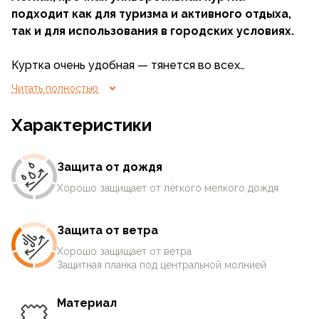
подходит как для туризма и активного отдыха,
так и для использования в городских условиях.
Куртка очень удобная — тянется во всех
направлениях, хорошо защищает от ветра и
Читать полностью
мелкого дождя. При изготовлении применяется
технология производства трикотажных изделий,
Характеристики
поэтому швы имеют растяжимость, сходную с
растяжимостью самой ткани.
Защита от дождя
Что требуется от маршрутных и спортивных
курток в первую очередь?
Хорошо защищает от лёгкого мелкого дождя
Три первых призовых места занимают: дышащие
свойства, ветрозащита и прочность.
Защита от ветра
В куртке Action Flex ветрозащитные свойства
Хорошо защищает от ветра
усилены продуманной конструкцией и дополнены
Защитная планка под центральной молнией
защитой от небольшого дождя.
Прочность и износостойкость не вступает в
Материал
противоречие с лёгкостью, эластичностью и