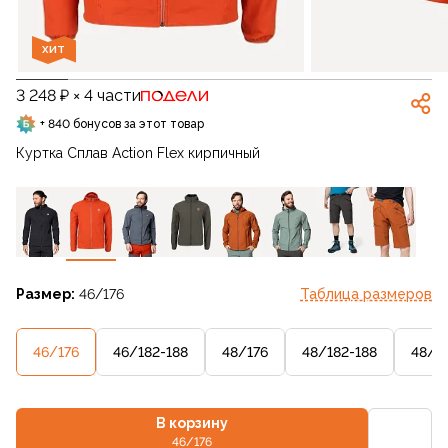
ХИТ
3 248 ₽ × 4 части
+ 840 бонусов за этот товар
Куртка Сплав Action Flex кирпичный
Размер:
46/176
Таблица размеров
46/176
46/182-188
48/176
48/182-188
48/1
В корзину
46/176