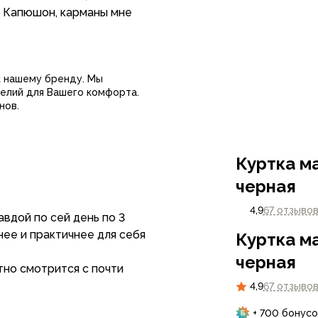
. Капюшон, карманы мне
 с ростом. Какой XXL
ко, то широко. А тут
к нашему бренду. Мы
елий для Вашего комфорта.
 не износилась, только
нов.
л краской. Пользуюсь и
раньше цвет продавали
Куртка м
черная
4,9
67 отзыво
авдой по сей день по 3
бнее и практичнее для себя
Куртка м
черная
тно смотрится с почти
4,9
67 отзыво
ысыхает. Летом хорошо
+ 700 бонусо