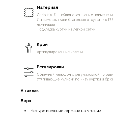
колени и утягивающие кулиски по низу.
Футболки
Нижнее белье
Материал
Очень рекомендуем использовать комплект. 
Обувь
Corip 100% - нейлоновая ткань с применен
и испытан опытными путешественниками.
Мужская обувь
Дышимость ткани благодаря отсутствию PU
Ботинки
ламинации
Подкладка куртки из лёгкой сетки
Утепленные
Неутепленные
Полуботинки
Крой
Кроссовки
Артикулированные колени
Трейловые кроссовки
Повседневные кроссовки
Регулировки
Кроссовки треккинговые
Сапоги
Объёмный капюшон с регулировкой по овал
Зимние
Утягивающие кулиски по низу куртки и брю
Демисезонные
А также:
Болотные сапоги, забродники
Вкладыши
Верх
Сандалии
Гамаши, бахилы
Четыре внешних кармана на молнии