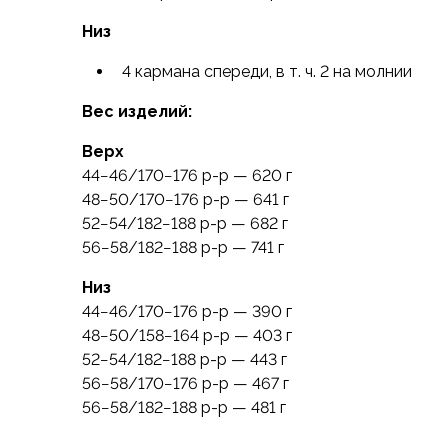
Аксессуары для обуви
Низ
Уход за обувью
Шнурки, стельки
4 кармана спереди, в т. ч. 2 на молнии
Сушилки для обуви
Клей
Вес изделий:
Ледоступы
Верх
Женская обувь
44−46/170−176 р-р — 620 г
Ботинки
48−50/170−176 р-р — 641 г
Кроссовки
52−54/182−188 р-р — 682 г
Сапоги
56−58/182−188 р-р — 741 г
Гамаши, бахилы
Аксессуары для обуви
Низ
Уход за обувью
44−46/170−176 р-р — 390 г
Шнурки, стельки
48−50/158−164 р-р — 403 г
Сушилки для обуви
52−54/182−188 р-р — 443 г
Клей
56−58/170−176 р-р — 467 г
Ледоступы
56−58/182−188 р-р — 481 г
Аксессуары
Варежки и перчатки