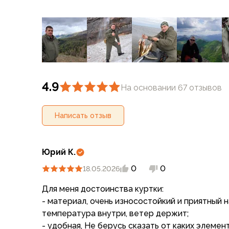
Для бивуака, чуни
Мембранные носки
Неопреновые носки
Ремни брючные
Уход за одеждой
Снаряжение
Палатки и тенты
4.9
1-местные
На основании 67 отзывов
2-местные
3-местные
Написать отзыв
Более 5 мест
Тенты
Аксессуары
Юрий К.
Гамаки
0
0
18.05.2026
Спальные мешки
Пуховые спальники
Для меня достоинства куртки:
С синтетическим утеплителем
- материал, очень износостойкий и приятный 
Двухместные спальники
температура внутри, ветер держит;
Вкладыши
- удобная, Не берусь сказать от каких элемент