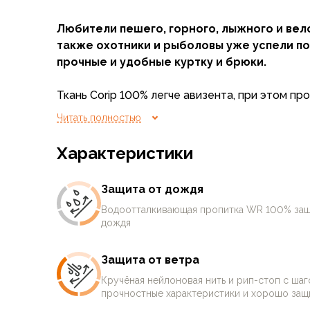
Флисовые куртки
Любители пешего, горного, лыжного и вел
Беговые и спортивные
также охотники и рыболовы уже успели по
Пончо и дождевики
прочные и удобные куртку и брюки.
Пуховые куртки
Куртки с синтетическим утеплителем
Ткань Corip 100% легче авизента, при этом пр
Жилеты
(из-за отсутствия полиуретанового покрытия
Брюки
Читать полностью
ветра, не шуршит и не сковывает движений.
Мембранные брюки
вес в сочетании с высокой прочностью и стой
Брюки софтшелл и ветрозащита
Характеристики
разрывам делает эту ткань поистине уникальн
Брюки с синтетическим утеплителем
Флисовые брюки
Защита от дождя
Водоотталкивающая пропитка WR 100% защищ
Беговые и спортивные
Водоотталкивающая пропитка WR 100% защи
дождя. Серьёзный или продолжительный дож
Шорты
дождя
дополнительной защиты.
Термобелье
Термофутболки
Защита от ветра
Материал не обмерзает и быстро сохнет. Благ
Термолеггинсы
не утомляют во время длительных переходов.
Термотрусы
Кручёная нейлоновая нить и рип-стоп с шаг
жизнь на маршруте: четыре вместительных к
прочностные характеристики и хорошо защ
Толстовки, худи