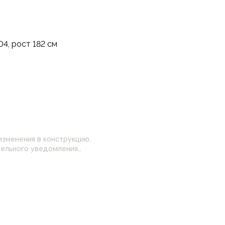
4, рост 182 см
изменения в конструкцию,
 настройками
нные на сайте могут