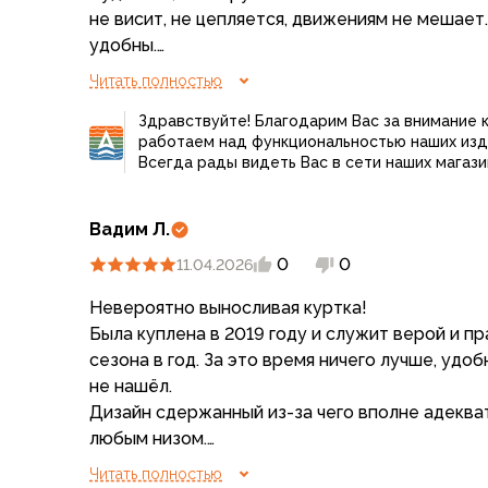
Компрессионные мешки
не висит, не цепляется, движениям не мешает
Подушки
удобны.
Коврики
- ну и достоинство компании Сплав - размеры
Читать полностью
Надувные
подойдёт на размер 52-54 и рост 188. То корот
Самонадувающиеся
Здравствуйте! Благодарим Вас за внимание 
хорошо размер находится подходящий.
Пенки
работаем над функциональностью наших изд
У меня вторая такая куртка. Первая ни сколько
Всегда рады видеть Вас в сети наших магази
Сидушки
один замок на молнии сломал. Просто попачка
Аксессуары
первой. Вторую купил как городскую. А ещё 
Рюкзаки
классный - красный с чёрным. У жены такая.
Вадим Л.
Экспедиционные
0
0
11.04.2026
Треккинговые
Легкоходные
Невероятно выносливая куртка!
Городские
Была куплена в 2019 году и служит верой и пр
Питьевые системы
сезона в год. За это время ничего лучше, удо
Аксессуары
не нашёл.
Сумки, кейсы и гермоупаковка
Дизайн сдержанный из-за чего вполне адеква
Сумки, баулы
любым низом.
Несессеры, кошельки
Очень лёгкая, удобная, не маркая и быстро в
Читать полностью
Гермоупаковка