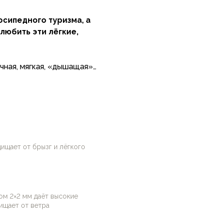
осипедного туризма, а
любить эти лёгкие,
очная, мягкая, «дышащая»
), хорошо защищает от
 Относительно небольшой
костью к истиранию и
ой.
ает от брызг и лёгкого
щает от брызг и лёгкого
дь требует
одаря фактуре ткани, они
 Имеют всё, что облегчает
ом 2×2 мм даёт высокие
армана, артикулированные
ищает от ветра