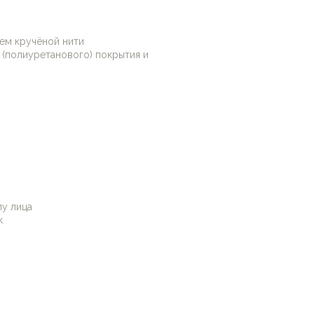
Костюм продуман, исполнен
ием кручёной нити
 (полиуретанового) покрытия и
у лица
к