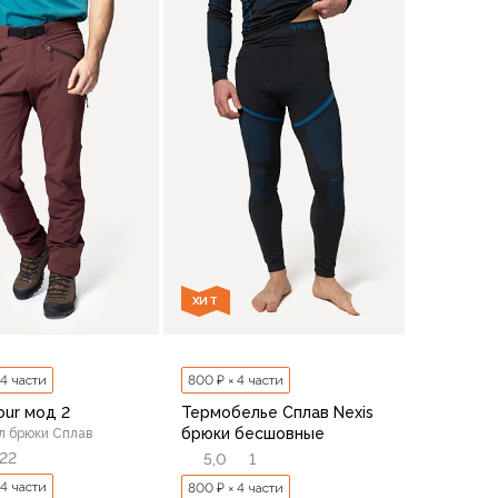
ХИТ
 4 части
800 ₽ × 4 части
our мод 2
Термобелье Сплав Nexis
брюки бесшовные
 брюки Сплав
22
5,0
1
 4 части
800 ₽ × 4 части