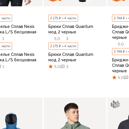
4 части
2 175 ₽ × 4 части
2 748 ₽ ×
елье Сплав Nexis
Брюки Сплав Quantum
Бриджи
ка L/S бесшовная
мод 2 черные
Сплав Q
черные
1
5,0
3
5,0
4 части
2 175 ₽ × 4 части
2 748 ₽ ×
елье Сплав Nexis
Брюки Сплав Quantum
ка L/S бесшовная
мод 2 черные
Бриджи
Сплав Q
1
5,0
3
черные
5,0
M
S
46/176
48/176
48/182
50
46/17
В корзину
В корзину