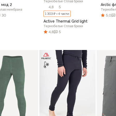
Термобелье Сплав брюки
e мод 2
Arctic ф
4,8
5
плав мембрана
Термобел
1 303 ₽ × 4 части
30
5,0
Active Thermal Grid light
Термобелье Сплав брюки
4,8
5
76
48/176
48/182
50/176
52/176
52/182
42/15
В корзину
48/182
50/182
52/182
48
В корзину