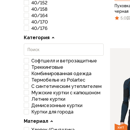
Футболки
40/152
Пуховка
Нижнее белье
40/158
черная
Обувь
40/164
5,0
Мужская обувь
40/170
40/176
Ботинки
Утепленные
Категория
Неутепленные
46/1
Полуботинки
Кроссовки
Софтшелл и ветрозащитные
Трейловые кроссовки
Треккинговые
Повседневные кроссовки
Комбинированная одежда
Кроссовки треккинговые
Термобелье из Polartec
Сапоги
С синтетическим утеплителем
Зимние
Мужские куртки с капюшоном
Демисезонные
Летние куртки
Болотные сапоги, забродники
Демисезонные куртки
Куртки для города
Вкладыши
Сандалии
Материал
Гамаши, бахилы
ХИТ
Хлопок/Синтетика