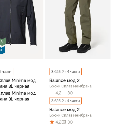
КА
О
 4 части
3 625 ₽ × 4 части
Сплав Minima мод
Balance мод 2
ана 3L черная
Брюки Сплав мембрана
4,2
30
Сплав Minima мод
ана 3L черная
3 625 ₽ × 4 части
Balance мод 2
Брюки Сплав мембрана
4,2
30
/176
50/182
52/176
52/182
52/188
54/176
2
52/176
54/176
54/182
56-58/182
46/176