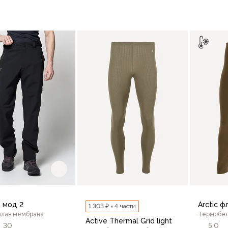
В корзину
В корзину
e мод 2
Arctic ф
1 303 ₽ × 4 части
плав мембрана
Термобел
Active Thermal Grid light
30
5,0