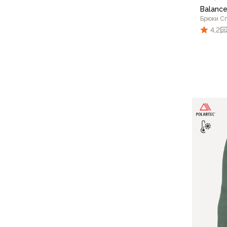
Компрессионные мешки
Balanc
Подушки
Брюки С
Коврики
4,2
Надувные
Самонадувающиеся
Пенки
Сидушки
46/1
Аксессуары
Рюкзаки
Экспедиционные
Треккинговые
Легкоходные
Городские
Питьевые системы
Аксессуары
Сумки, кейсы и гермоупаковка
Сумки, баулы
Несессеры, кошельки
Гермоупаковка