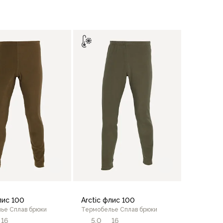
В корзину
46/176
48/176
48/182
50/
В корзину
лис 100
Arctic флис 100
ье Сплав брюки
Термобелье Сплав брюки
16
5,0
16