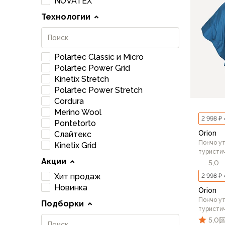
NOVATEX
Варежки
Технологии
Зимние перчатки
Всесезонные перчатки
Мембранные перчатки
Polartec Classic и Micro
Неопреновые перчатки
Polartec Power Grid
Полуперчатки
Kinetix Stretch
Головные уборы
Polartec Power Stretch
Шапки
Cordura
Маски, подшлемники
Merino Wool
Капюшоны-банданы
2 998 ₽ 
Pontetorto
Банданы, гейторы
Orion
Слайтекс
Кепки и бейсболки
Пончо у
Kinetix Grid
туристи
Шарфы
Акции
5,0
Панамы
Хит продаж
2 998 ₽ 
Носки
Новинка
Для треккинга
Orion
Пончо у
Носки для бега
Подборки
туристи
Повседневные
5,0