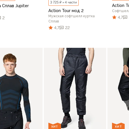
3 725 ₽ × 4 части
Action T
 Сплав Jupiter
Action Tour мод 2
Софтшелл
Мужская софтшелл куртка
4,7
2
Сплав
4,7
22
46/17
76
48/176
48/182
50/176
50/182
52/176
46/176
48/176
48/182
50
В корзину
В корзину
ХИТ
ХИТ