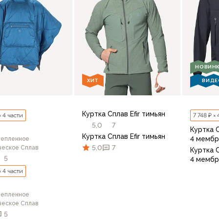
НОВИН
ХИТ
ВИДЕ
Куртка Сплав Efir тимьян
× 4 части
7 748 ₽ ×
5,0
7
Куртка 
Куртка Сплав Efir тимьян
4 мембр
тепленное
5,0
7
ческое Сплав
Куртка 
5
4 мембр
× 4 части
тепленное
46/176
48/176
48/182
50
ческое Сплав
50/18
5