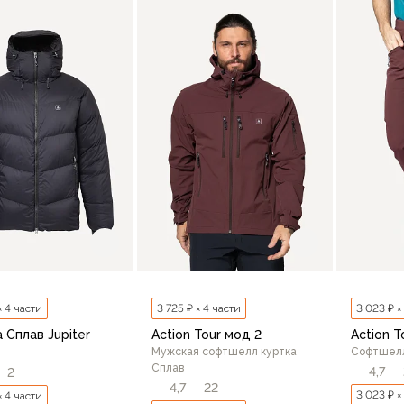
× 4 части
3 725 ₽ × 4 части
3 023 ₽ ×
 Сплав Jupiter
Action Tour мод 2
Action T
Мужская софтшелл куртка
Софтшелл
Сплав
4,7
2
4,7
22
3 023 ₽ ×
× 4 части