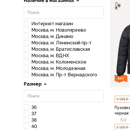
Наличие в магазинах
Флисовые куртки
Беговые и спортивные
Пончо и дождевики
Интернет магазин
Пуховые куртки
Москва, м. Новогиреево
Куртки с синтетическим утеплителем
Москва, м. Динамо
Жилеты
Москва, м. Ленинский пр-т
Брюки
Москва, м. Братиславская
Мембранные брюки
Москва, м. ВДНХ
Брюки софтшелл и ветрозащита
Москва, м. Коломенское
Брюки с синтетическим утеплителем
Москва, м. Молодежная
Москва, м. Пр-т Вернадского
Флисовые брюки
ХИТ
Беговые и спортивные
Размер
Шорты
Термобелье
9 998 ₽ 
Термофутболки
36
Пуховка
Термолеггинсы
черная
37
Термотрусы
38
5,0
Толстовки, худи
40
9 998 ₽ 