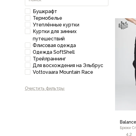
Для бивуака, чуни
Мембранные носки
Бушкрафт
Неопреновые носки
Термобелье
Ремни брючные
Утеплённые куртки
Уход за одеждой
Куртки для зимних
Снаряжение
путешествий
Палатки и тенты
Флисовая одежда
1-местные
Одежда SoftShell
Трейлраннинг
2-местные
Для восхождения на Эльбрус
3-местные
Vottovaara Mountain Race
Более 5 мест
Тенты
Аксессуары
Очистить фильтры
Гамаки
Спальные мешки
Пуховые спальники
С синтетическим утеплителем
Balanc
Двухместные спальники
Брюки С
Вкладыши
4,2