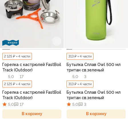
ВИДЕО
2 125 ₽ × 4 части
313 ₽ × 4 части
Горелка с кастрюлей FastBoil
Бутылка Сплав Owl 500 мл
Track (Outdoor)
тритан св.зеленый
5,0
17
5,0
3
2 125 ₽ × 4 части
313 ₽ × 4 части
Горелка с кастрюлей FastBoil
Бутылка Сплав Owl 500 мл
Track (Outdoor)
тритан св.зеленый
5,0
17
5,0
3
В корзину
В корзину