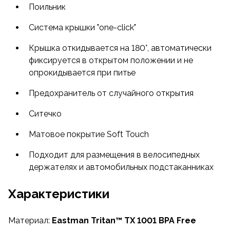
Поильник
закрывать бутылку одной рукой — просто
нажмите кнопку! Крышка откидывается на 180°,
Система крышки "one-click"
автоматически фиксируется в открытом
положении и не опрокидывается при питье,
Крышка откидывается на 180°, автоматически
обеспечивая максимальное удобство.
фиксируется в открытом положении и не
Предохранитель защитит вас от случайного
опрокидывается при питье
открытия, а встроенное ситечко позволит
Предохранитель от случайного открытия
добавить ваши любимые фрукты и ягоды для
освежающего вкуса.
Ситечко
Матовое покрытие Soft Touch приятно на ощупь и
не скользит в руке, а диаметр основания в 500 мл
Матовое покрытие Soft Touch
идеально подходит для велосипедных
Подходит для размещения в велосипедных
держателей и автомобильных подстаканников.
держателях и автомобильных подстаканниках
Не упустите возможность сделать каждое ваше
приключение ещё более комфортным с нашей
Характеристики
стильной и функциональной туристической
бутылкой!
Материал:
Eastman Tritan™ TX 1001 BPA Free