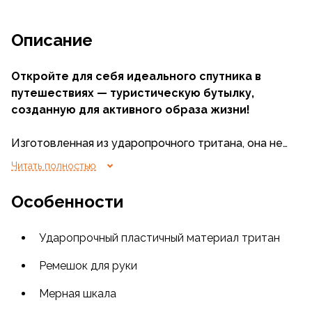
Описание
Откройте для себя идеального спутника в
путешествиях — туристическую бутылку,
созданную для активного образа жизни!
Изготовленная из ударопрочного тритана, она не
боится ударов и падений, что делает её
Читать полностью
идеальным выбором для походов, велопрогулок и
путешествий.
Особенности
Эта бутылка оснащена удобным ремешком для
руки, что позволяет легко носить её с собой.
Ударопрочный пластичный материал тритан
Мерная шкала на стенке поможет вам
контролировать потребление жидкости, а
Ремешок для руки
поильник обеспечит комфортное питье даже на
ходу.
Мерная шкала
Система крышки "one-click" позволяет открывать и