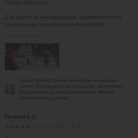
плотно держится
Для одного объем идеальный, экономия места в
рюкзаке чувствуется. особенно со 100гр
баллоном, который внутрь котла влезает.
Читать полностью
Использовал в летних походах и зимних
однодневных выходах.
Очень не хватает переходника на обычный
котелок. Хотя бы просто из двух тонких
металических реек с пазами, чтобы можно было
Здравствуйте! Признательны Вам за высокую
подогреть металлическую кружку либо что-то
оценку функциональности изделия. Замечания и
дополнительно приготовить в отдельной миске.
предложения приняты во внимание. Мнение
клиента важно для нас.
Евгений Б.
Из недостатков только стоимость, имхо,
0
0
09.03.2025
завышена, учитывая, что в комплекте нет
переходника на обычный котел и треноги под