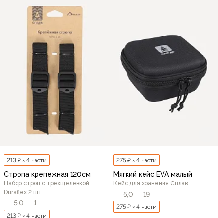
213 ₽ × 4 части
275 ₽ × 4 части
Стропа крепежная 120см
Мягкий кейс EVA малый
Набор строп с трехщелевкой
Кейс для хранения Сплав
Duraflex 2 шт
5,0
19
5,0
1
275 ₽ × 4 части
213 ₽ × 4 части