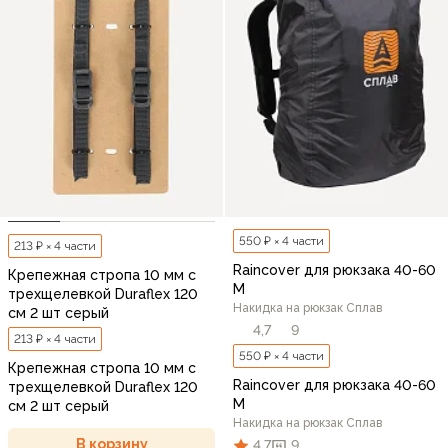
550 ₽ × 4 части
213 ₽ × 4 части
Raincover для рюкзака 40-60
Крепежная стропа 10 мм с
M
трехщелевкой Duraflex 120
Накидка на рюкзак Сплав
см 2 шт серый
4,7
9
213 ₽ × 4 части
550 ₽ × 4 части
Крепежная стропа 10 мм с
Raincover для рюкзака 40-60
трехщелевкой Duraflex 120
M
см 2 шт серый
Накидка на рюкзак Сплав
В корзину
4,7
9