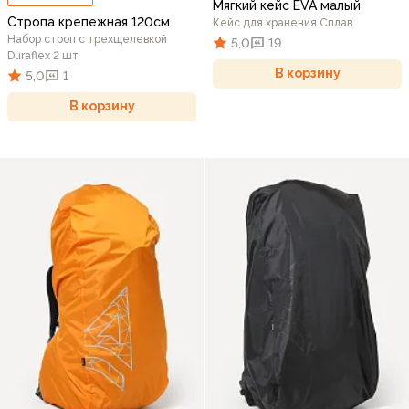
Мягкий кейс EVA малый
Стропа крепежная 120см
Кейс для хранения Сплав
Набор строп с трехщелевкой
5,0
19
Duraflex 2 шт
В корзину
5,0
1
В корзину