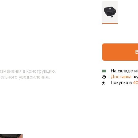
На складе и
изменения в конструкцию,
Доставка
ку
Покупка в
40
 настройками
нные на сайте могут