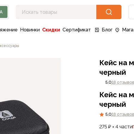
А
ряжение
Новинки
Скидки
Сертификат
Блог
Мага
ксессуары
Кейс на 
черный
5,0
18 отзыво
Кейс на 
черный
5,0
18 отзыво
275 ₽ × 4 части