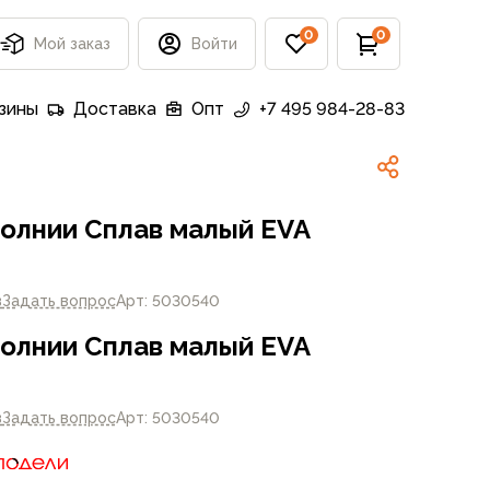
0
0
Мой заказ
Войти
зины
Доставка
Опт
+7 495 984-28-83
молнии Сплав малый EVA
в
Задать вопрос
Арт: 5030540
молнии Сплав малый EVA
в
Задать вопрос
Арт: 5030540