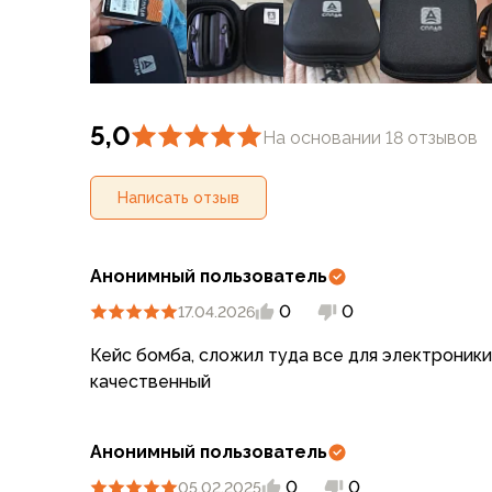
Футболки
Нижнее белье
Обувь
Мужская обувь
Ботинки
5,0
Утепленные
На основании 18 отзывов
Неутепленные
Полуботинки
Написать отзыв
Кроссовки
Трейловые кроссовки
Повседневные кроссовки
Анонимный пользователь
Кроссовки треккинговые
0
0
17.04.2026
Сапоги
Зимние
Кейс бомба, сложил туда все для электроник
Демисезонные
качественный
Болотные сапоги, забродники
Вкладыши
Сандалии
Анонимный пользователь
Гамаши, бахилы
0
0
05.02.2025