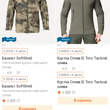
ВИДЕО
ВИДЕО
5 313 ₽ × 4 части
3 948 ₽ × 4 части
Базальт SoftShell
Куртка Сплав El Toro Tactical
олива
Тактическая куртка софтшелл
Сплав
4,9
13
4,9
27
3 948 ₽ × 4 части
5 313 ₽ × 4 части
Куртка Сплав El Toro Tactical
Базальт SoftShell
олива
Тактическая куртка софтшелл
4,9
13
Сплав
В корзину
4,9
27
В корзину