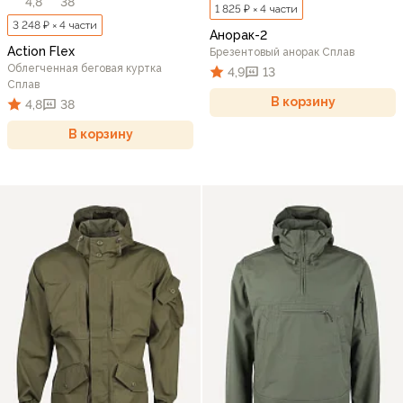
4,8
38
1 825 ₽ × 4 части
3 248 ₽ × 4 части
Анорак-2
Action Flex
Брезентовый анорак Сплав
Облегченная беговая куртка
4,9
13
Сплав
В корзину
4,8
38
В корзину