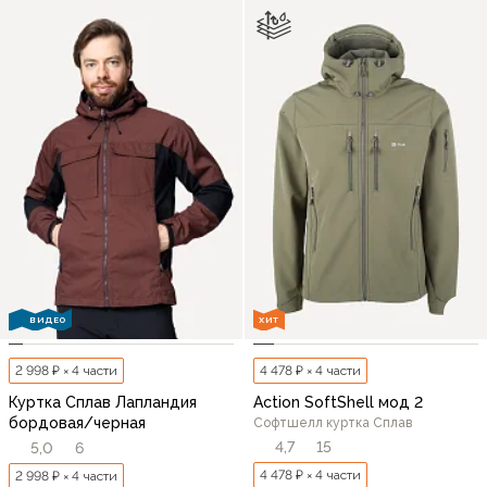
ВИДЕО
ХИТ
2 998 ₽ × 4 части
4 478 ₽ × 4 части
Куртка Сплав Лапландия
Action SoftShell мод 2
бордовая/черная
Софтшелл куртка Сплав
4,7
15
5,0
6
4 478 ₽ × 4 части
2 998 ₽ × 4 части