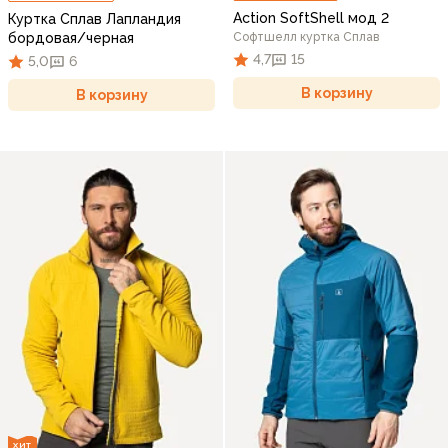
Action SoftShell мод 2
Куртка Сплав Лапландия
бордовая/черная
Софтшелл куртка Сплав
4,7
15
5,0
6
В корзину
В корзину
ХИТ