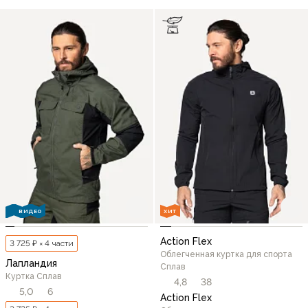
ВИДЕО
ХИТ
Action Flex
3 725 ₽ × 4 части
Облегченная куртка для спорта
Лапландия
Сплав
Куртка Сплав
4,8
38
5,0
6
Action Flex