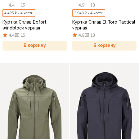
4,4
15
4,9
13
4 425 ₽ × 4 части
3 948 ₽ × 4 части
Куртка Сплав Bofort
Куртка Сплав El Toro Tactical
windblock черная
черная
4,4
15
4,9
13
В корзину
В корзину