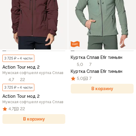
ХИТ
Куртка Сплав Efir тимьян
3 725 ₽ × 4 части
5,0
7
Action Tour мод 2
Куртка Сплав Efir тимьян
Мужская софтшелл куртка Сплав
5,0
7
4,7
22
3 725 ₽ × 4 части
В корзину
Action Tour мод 2
Мужская софтшелл куртка Сплав
4,7
22
В корзину