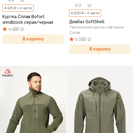
4,4
15
5,0
12
4 425 ₽ × 4 части
6 500 ₽ × 4 части
Куртка Сплав Bofort
Диабаз SoftShell
windblock серая/черная
Тактическая куртка софтшелл
4,4
15
Сплав
В корзину
5,0
12
В корзину