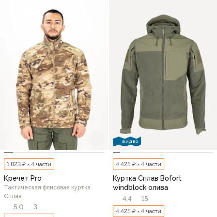
ВИДЕО
1 823 ₽ × 4 части
4 425 ₽ × 4 части
Кречет Pro
Куртка Сплав Bofort
windblock олива
Тактическая флисовая куртка
Сплав
4,4
15
5,0
3
4 425 ₽ × 4 части