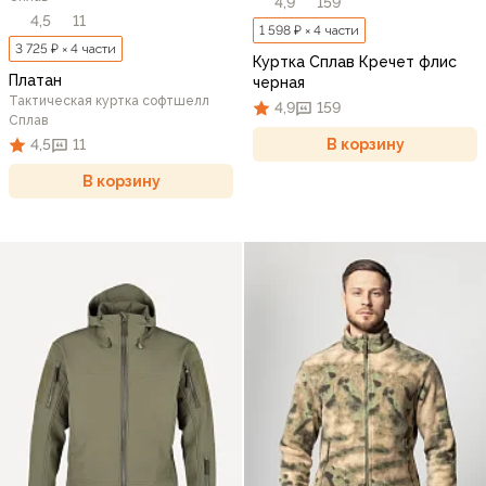
4,9
159
4,5
11
1 598 ₽ × 4 части
3 725 ₽ × 4 части
Куртка Сплав Кречет флис
Платан
черная
Тактическая куртка софтшелл
4,9
159
Сплав
В корзину
4,5
11
В корзину