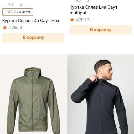
4,7
3
4,7
3
Куртка Сплав L4a Саут
1 875 ₽ × 4 части
multipat
4,7
3
Куртка Сплав L4a Саут мох
4,7
3
В корзину
В корзину