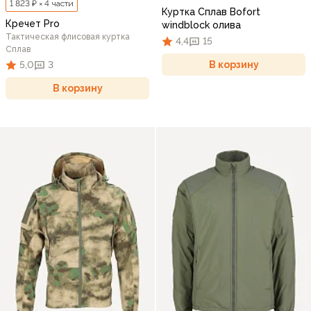
1 823 ₽ × 4 части
Куртка Сплав Bofort
Кречет Pro
windblock олива
Тактическая флисовая куртка
4,4
15
Сплав
В корзину
5,0
3
В корзину