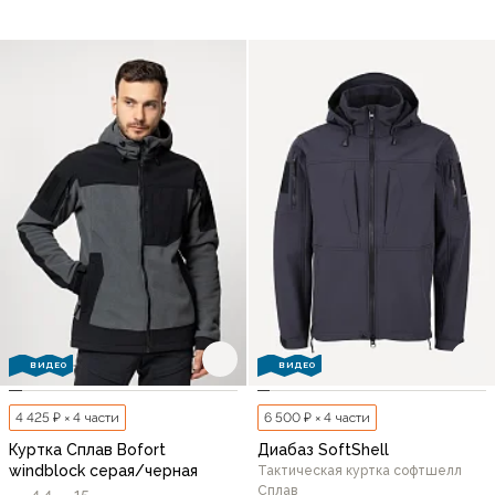
ВИДЕО
ВИДЕО
4 425 ₽ × 4 части
6 500 ₽ × 4 части
Куртка Сплав Bofort
Диабаз SoftShell
windblock серая/черная
Тактическая куртка софтшелл
Сплав