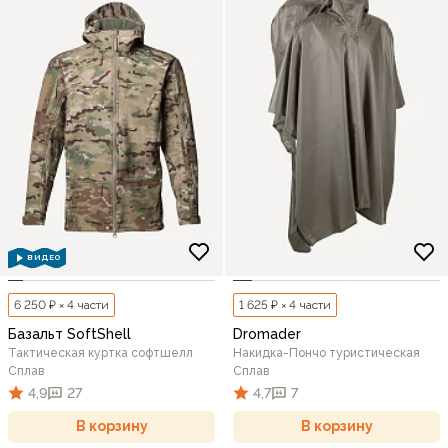
ВИДЕО
6 250 ₽ × 4 части
1 625 ₽ × 4 части
Базальт SoftShell
Dromader
Тактическая куртка софтшелл
Накидка-Пончо туристическая
Сплав
Сплав
4,9
27
4,7
7
В корзину
В корзину