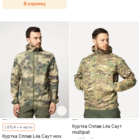
В корзину
Куртка Сплав L4a Саут
1 875 ₽ × 4 части
multipat
Куртка Сплав L4a Саут мох