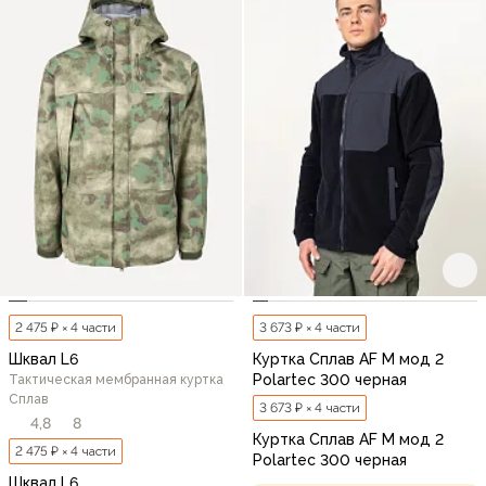
2 475 ₽ × 4 части
3 673 ₽ × 4 части
Шквал L6
Куртка Сплав AF M мод 2
Polartec 300 черная
Тактическая мембранная куртка
Сплав
3 673 ₽ × 4 части
4,8
8
Куртка Сплав AF M мод 2
2 475 ₽ × 4 части
Polartec 300 черная
Шквал L6