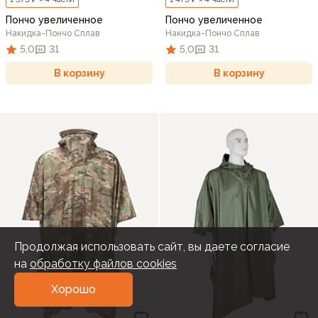
Пончо увеличенное
Пончо увеличенное
Накидка-Пончо Сплав
Накидка-Пончо Сплав
5,0
31
5,0
31
В корзину
В корзину
Продолжая использовать сайт, вы даете согласие
на
обработку файлов cookies
Хорошо