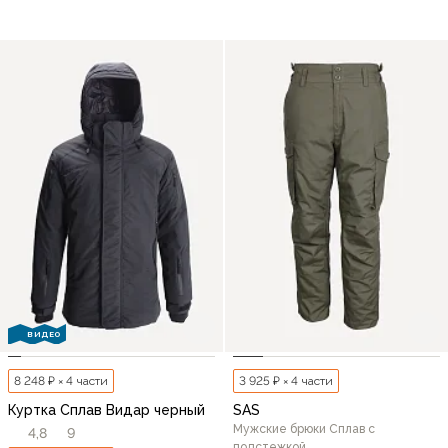
ВИДЕО
8 248 ₽ × 4 части
3 925 ₽ × 4 части
Куртка Сплав Видар черный
SAS
Мужские брюки Сплав с
4,8
9
подстежкой