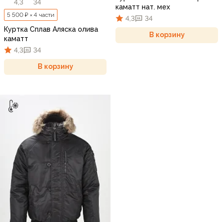
4,3
34
каматт нат. мех
5 500 ₽ × 4 части
4,3
34
Куртка Сплав Аляска олива
В корзину
каматт
4,3
34
В корзину