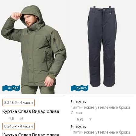
ВИДЕО
ВИДЕО
Яшкуль
8 248 ₽ × 4 части
Тактические утеплённые брюки
Куртка Сплав Видар олива
Сплав
4,8
9
5,0
7
8 248 ₽ × 4 части
Яшкуль
Тактические утеплённые брюки
Куртка Сплав Видар олива