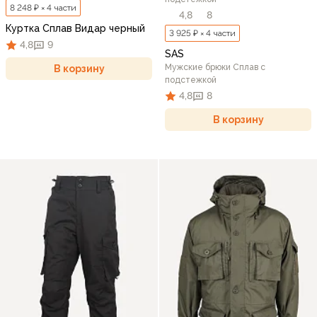
8 248 ₽ × 4 части
4,8
8
Куртка Сплав Видар черный
3 925 ₽ × 4 части
4,8
9
SAS
Мужские брюки Сплав с
В корзину
подстежкой
4,8
8
В корзину