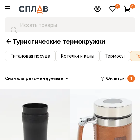
0
0
Туристические термокружки
Титановая посуда
Котелки и каны
Термосы
Т
Сначала рекомендуемые
Фильтры
1